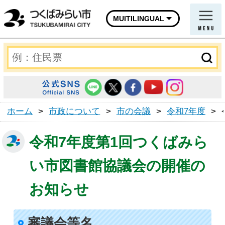
MUITILINGUAL
ホーム
>
市政について
>
市の会議
>
令和7年度
>
令和7年度第1回つくばみら
い市図書館協議会の開催の
お知らせ
審議会等名