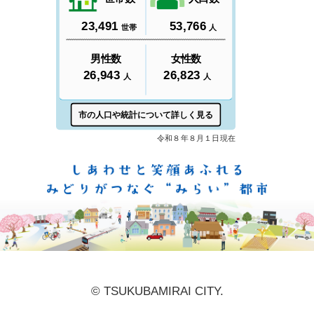
しあ
© TSUKUBAMIRAI CITY.