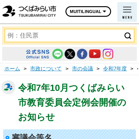
MUITILINGUAL
ホーム
>
市政について
>
市の会議
>
令和7年度
>
令和7年10月つくばみらい
市教育委員会定例会開催の
お知らせ
審議会等名