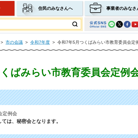
せ
住民のみなさんへ
事業者のみなさ
ムページ
>
市の会議
>
令和7年度
>
令和7年5月つくばみらい市教育委員会定
つくばみらい市教育委員会定例
会定例会
しては、秘密会となります。