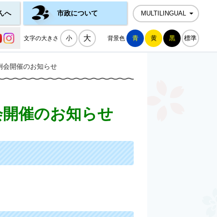
んへ
市政について
MULTILINGUAL
公式SNS一覧
大
小
青
黄
黒
標準
文字の大きさ
背景色
例会開催のお知らせ
会開催のお知らせ