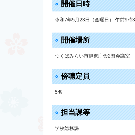
開催日時​
令和7年5月23日（金曜日） 午前9時
開催場所
つくばみらい市伊奈庁舎2階会議室
傍聴定員
5名
担当課等
学校総務課