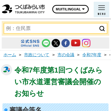
MUITILINGUAL
ホーム
>
市政について
>
市の会議
>
令和7年度
>
令和7年度第1回つくばみら
い市水道運営審議会開催の
お知らせ
審議会等名