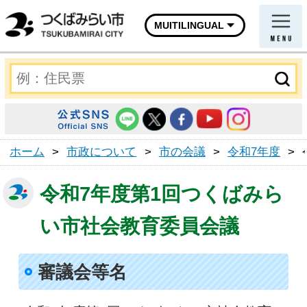
MUITILINGUAL
ホーム
>
市政について
>
市の会議
>
令和7年度
>
令和7年度第1回つくばみら
い市社会教育委員会議
審議会等名