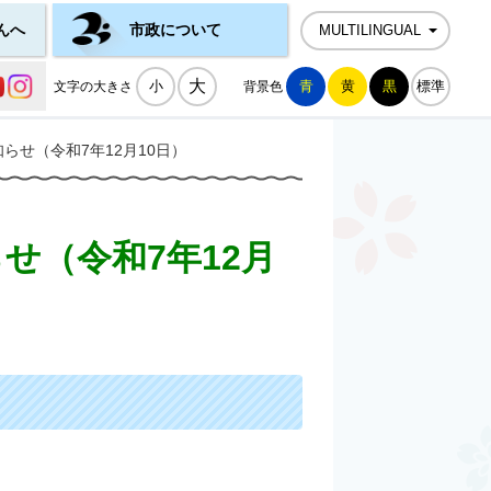
んへ
市政について
MULTILINGUAL
公式SNS一覧
大
小
青
黄
黒
標準
文字の大きさ
背景色
せ（令和7年12月10日）
せ（令和7年12月