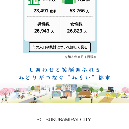
しあ
© TSUKUBAMIRAI CITY.