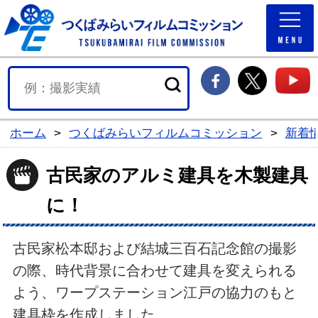
つくば
つくばみらい市F
つくば
ホーム
>
つくばみらいフィルムコミッション
>
新着
古民家のアルミ建具を木製建具
に！
古民家松本邸および結城三百石記念館の撮影
の際、時代背景に合わせて建具を変えられる
よう、ワープステーション江戸の協力のもと
建具枠を作成しました。