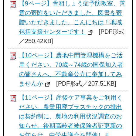
【9ページ】骨粗しょう症予防教室、善
意の寄附をいただきました、図書を寄
贈いただきました、こんにちは！地域
包括支援センターです！
[PDF形式
／250.42KB]
【10ページ】農地中間管理機構をご活
用ください、70歳～74歳の国保加入者
の皆さんへ、不動産公売に参加してみ
ませんか
[PDF形式／207.51KB]
【11ページ】産後ケア事業をご利用く
ださい、農業用廃プラスチックの排出
は契約制に、農地の利用状況調査のお
知らせ、後期高齢者被保険者証更新の
お知らせ、中学生議会を開催しま