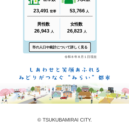
しあ
© TSUKUBAMIRAI CITY.