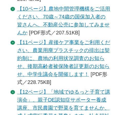
【10ページ】農地中間管理機構をご活用
ください、70歳～74歳の国保加入者の
皆さんへ、不動産公売に参加してみませ
んか
[PDF形式／207.51KB]
【11ページ】産後ケア事業をご利用くだ
さい、農業用廃プラスチックの排出は契
約制に、農地の利用状況調査のお知ら
せ、後期高齢者被保険者証更新のお知ら
せ、中学生議会を開催します！
[PDF形
式／228.75KB]
【12ページ】「地域でゆるっと子育て講
演会」、親子DE認知症サポーター養成
講座、市民農園で野菜を育てませんか、