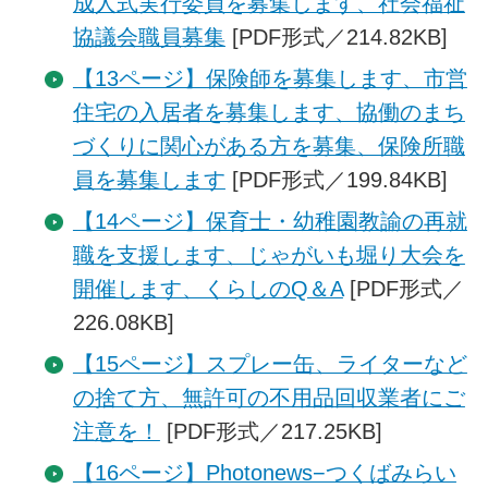
成人式実行委員を募集します、社会福祉
協議会職員募集
[PDF形式／214.82KB]
【13ページ】保険師を募集します、市営
住宅の入居者を募集します、協働のまち
づくりに関心がある方を募集、保険所職
員を募集します
[PDF形式／199.84KB]
【14ページ】保育士・幼稚園教諭の再就
職を支援します、じゃがいも堀り大会を
開催します、くらしのQ＆A
[PDF形式／
226.08KB]
【15ページ】スプレー缶、ライターなど
の捨て方、無許可の不用品回収業者にご
注意を！
[PDF形式／217.25KB]
【16ページ】Photonews−つくばみらい