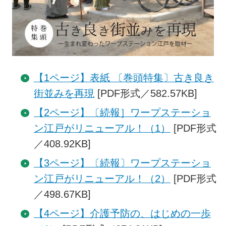
【1ページ】表紙 〔巻頭特集〕古き良き
街並みを再現
[PDF形式／582.57KB]
【2ページ】〔続報］ワープステーショ
ン江戸がリニューアル！（1）
[PDF形式
／408.92KB]
【3ページ】〔続報〕ワープステーショ
ン江戸がリニューアル！（2）
[PDF形式
／498.67KB]
【4ページ】介護予防の、はじめの一歩