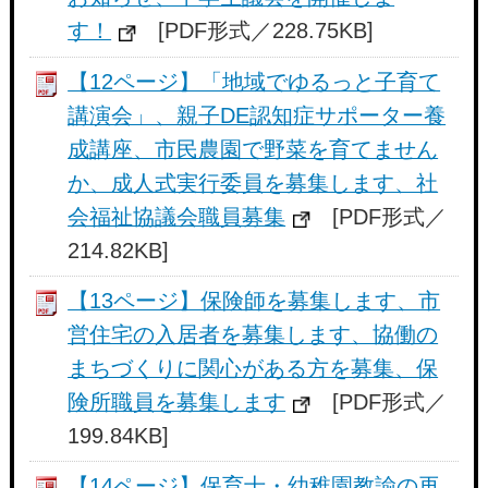
す！
[PDF形式／228.75KB]
【12ページ】「地域でゆるっと子育て
講演会」、親子DE認知症サポーター養
成講座、市民農園で野菜を育てません
か、成人式実行委員を募集します、社
会福祉協議会職員募集
[PDF形式／
214.82KB]
【13ページ】保険師を募集します、市
営住宅の入居者を募集します、協働の
まちづくりに関心がある方を募集、保
険所職員を募集します
[PDF形式／
199.84KB]
【14ページ】保育士・幼稚園教諭の再