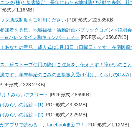
ンニング(株)と災害協定、長年にわたる地域防犯活動で表彰、社
F形式／1.16MB]
ドック助成制度をご利用ください
[PDF形式／225.85KB]
」参加者を募集、地域福祉・活動計画パブリックコメント説明
ー＆バレンタイン胸キュンパーティー
[PDF形式／356.67KB]
い！あなたの意見、成人式は1月13日（日曜日）です、在宅医
ロス、薪ストーブ使用の際はご注意を、伝えます！障がいのこと
資源です、年末年始のごみの直接搬入受け付け、くらしのQ＆A
PDF形式／328.27KB]
2)輝け！みらいアスリート
[PDF形式／869KB]
くばみらいの話題～(1)
[PDF形式／3.33MB]
くばみらいの話題～(2)
[PDF形式／2.25MB]
アプリで読める！、facebook更新中！
[PDF形式／1.12MB]