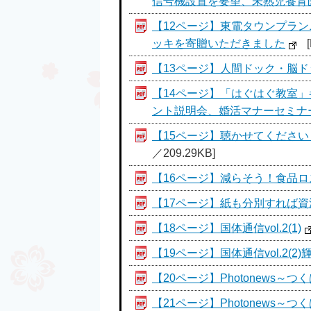
信号機設置を要望、未熟児養育
【12ページ】東電タウンプラン
ッキを寄贈いただきました
【13ページ】人間ドック・脳
【14ページ】「はぐはぐ教室
ント説明会、婚活マナーセミナ
【15ページ】聴かせてくださ
／209.29KB]
【16ページ】減らそう！食品
【17ページ】紙も分別すれば
【18ページ】国体通信vol.2(1)
【19ページ】国体通信vol.2(
【20ページ】Photonews～つ
【21ページ】Photonews～つ