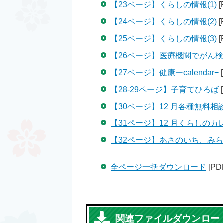
【23ページ】くらしの情報(1)
[
【24ページ】くらしの情報(2)
[
【25ページ】くらしの情報(3)
[
【26ページ】医療機関でがん
【27ページ】健康ーcalendar−
【28-29ページ】子育てひろば
【30ページ】12 月各種無料相
【31ページ】12 月くらしのカ
【32ページ】あさのいち、み
全ページ一括ダウンロード
[P
関連ファイルダウンロー