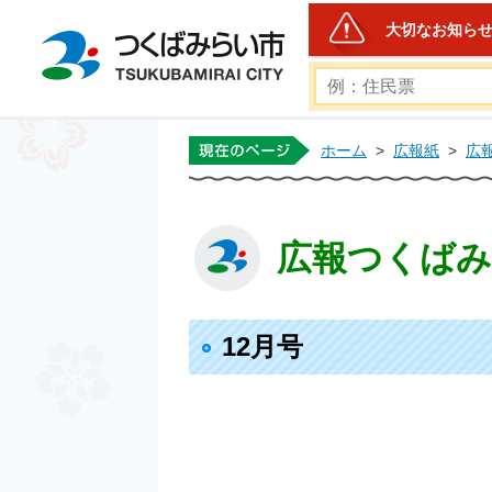
大切なお知ら
つくばみらい市公式ホー
ホーム
>
広報紙
>
広
広報つくばみら
12月号