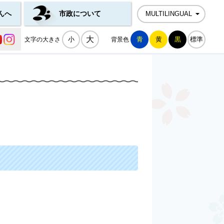
んへ
市政について
MULTILINGUAL
公式SNS一覧
大
小
青
黄
黒
標準
文字の大きさ
背景色