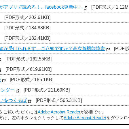
アプリで読める！、facebook更新中！
[PDF形式／1.12M
[PDF形式／202.61KB]
[PDF形式／184.88KB]
[PDF形式／182.41KB]
検診が受けられます、ご存知ですか？高次脳機能障害
[PDF形
[PDF形式／162.55KB]
[PDF形式／619.91KB]
談
[PDF形式／185.1KB]
レンダー
[PDF形式／211.69KB]
らいをつくるば
[PDF形式／565.31KB]
ルをご覧いただくには
Adobe Acrobat Reader
が必要です。
方は、左のボタンをクリックして
Adobe Acrobat Reader
をダウンロ