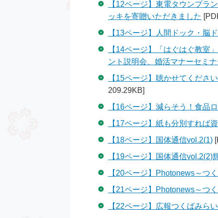
【12ページ】東電タウンプラ
ッキを寄贈いただきました
[PD
【13ページ】人間ドック・脳
【14ページ】「はぐはぐ教室
ント説明会、婚活マナーセミナ
【15ページ】聴かせてくださ
209.29KB]
【16ページ】減らそう！食品
【17ページ】紙も分別すれば
【18ページ】国体通信vol.2(1)
[
【19ページ】国体通信vol.2(
【20ページ】Photonews～つ
【21ページ】Photonews～つ
【22ページ】広報つくばみらいが