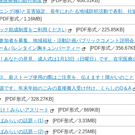
医医療費の給付制度
[PDF形式／406.31KB]
ニング(株)と災害協定、長年にわたる地域防犯活動で表彰、社
[PDF形式／1.16MB]
ドック助成制度をご利用ください
[PDF形式／225.85KB]
」参加者を募集、地域福祉・活動計画パブリックコメント説明
ー＆バレンタイン胸キュンパーティー
[PDF形式／356.67KB
い！あなたの意見、成人式は1月13日（日曜日）です、在宅医療
ロス、薪ストーブ使用の際はご注意を、伝えます！障がいのこと
資源です、年末年始のごみの直接搬入受け付け、くらしのQ＆A
[PDF形式／328.27KB]
2)輝け！みらいアスリート
[PDF形式／869KB]
くばみらいの話題～(1)
[PDF形式／3.33MB]
くばみらいの話題～(2)
[PDF形式／2.25MB]