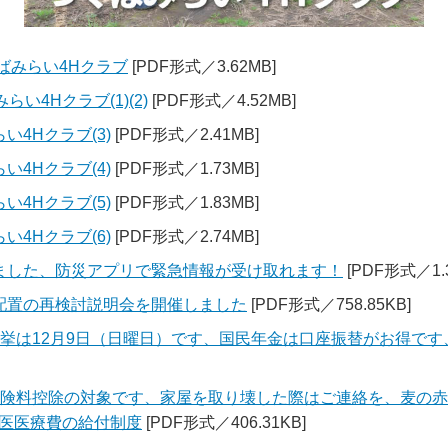
ばみらい4Hクラブ
[PDF形式／3.62MB]
い4Hクラブ(1)(2)
[PDF形式／4.52MB]
4Hクラブ(3)
[PDF形式／2.41MB]
4Hクラブ(4)
[PDF形式／1.73MB]
4Hクラブ(5)
[PDF形式／1.83MB]
4Hクラブ(6)
[PDF形式／2.74MB]
ました、防災アプリで緊急情報が受け取れます！
[PDF形式／1.
配置の再検討説明会を開催しました
[PDF形式／758.85KB]
選挙は12月9日（日曜日）です、国民年金は口座振替がお得で
保険料控除の対象です、家屋を取り壊した際はご連絡を、麦の
医医療費の給付制度
[PDF形式／406.31KB]