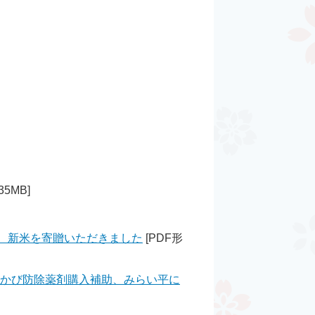
35MB]
す、新米を寄贈いただきました
[PDF形
赤かび防除薬剤購入補助、みらい平に