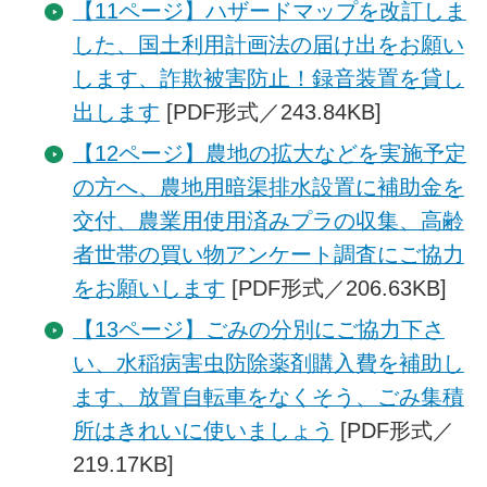
【11ページ】ハザードマップを改訂しま
した、国土利用計画法の届け出をお願い
します、詐欺被害防止！録音装置を貸し
出します
[PDF形式／243.84KB]
【12ページ】農地の拡大などを実施予定
の方へ、農地用暗渠排水設置に補助金を
交付、農業用使用済みプラの収集、高齢
者世帯の買い物アンケート調査にご協力
をお願いします
[PDF形式／206.63KB]
【13ページ】ごみの分別にご協力下さ
い、水稲病害虫防除薬剤購入費を補助し
ます、放置自転車をなくそう、ごみ集積
所はきれいに使いましょう
[PDF形式／
219.17KB]