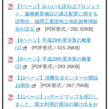
【7ページ】みらいを語るばプロジェク
ト、義務教育施設の適正配置に関する
説明会、福岡工業団地土地区画整理組
合が設立
[PDF形式／282.92KB]
【8ページ】平成29年度決算の概要
(1)
[PDF形式／415.26KB]
【9ページ】平成29年度決算の概要
(2)
[PDF形式／293.26KB]
【10ページ】消費生活センターが開設
10周年
[PDF形式／267.75KB]
【11ページ】ハザードマップを改訂し
ました、国土利用計画法の届け出をお