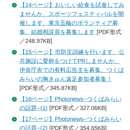
【14ページ】おいしい給食を試食してみ
ませんか、スポーツフェスティバルを開
催します、東京五輪のボランティア募
集、結婚相談員を募集します
[PDF形式
／248.97KB]
【15ページ】市防災訓練を行います、公
共施設に愛称をつけてPRしませんか、
伊奈庁舎での有料広告主を募集、つくば
みらいの胸きゅん遠足参加者募集！
[PDF形式／345.87KB]
【16ページ】Photonews−つくばみらい
の話題−(1)
[PDF形式／327.06KB]
【17ページ】Photonews−つくばみらい
の話題−(2)
[PDF形式／354.65KB]