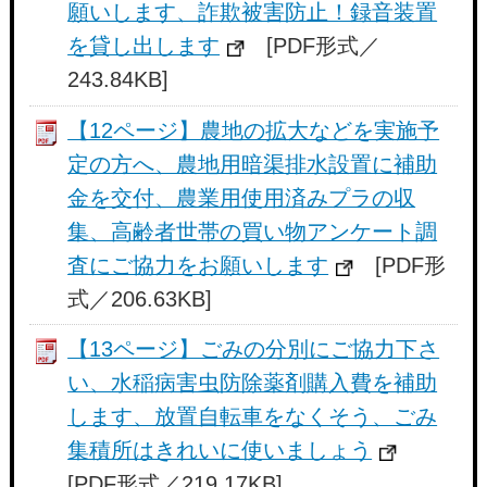
願いします、詐欺被害防止！録音装置
を貸し出します
[PDF形式／
243.84KB]
【12ページ】農地の拡大などを実施予
定の方へ、農地用暗渠排水設置に補助
金を交付、農業用使用済みプラの収
集、高齢者世帯の買い物アンケート調
査にご協力をお願いします
[PDF形
式／206.63KB]
【13ページ】ごみの分別にご協力下さ
い、水稲病害虫防除薬剤購入費を補助
します、放置自転車をなくそう、ごみ
集積所はきれいに使いましょう
[PDF形式／219.17KB]