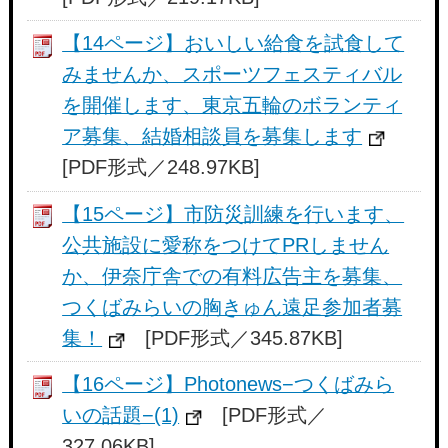
【14ページ】おいしい給食を試食して
みませんか、スポーツフェスティバル
を開催します、東京五輪のボランティ
ア募集、結婚相談員を募集します
[PDF形式／248.97KB]
【15ページ】市防災訓練を行います、
公共施設に愛称をつけてPRしません
か、伊奈庁舎での有料広告主を募集、
つくばみらいの胸きゅん遠足参加者募
集！
[PDF形式／345.87KB]
【16ページ】Photonews−つくばみら
いの話題−(1)
[PDF形式／
327.06KB]