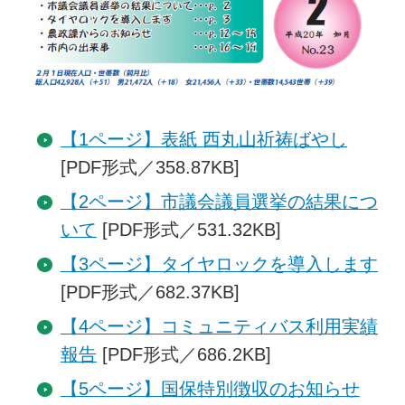
【1ページ】表紙 西丸山祈祷ばやし
[PDF形式／358.87KB]
【2ページ】市議会議員選挙の結果につ
いて
[PDF形式／531.32KB]
【3ページ】タイヤロックを導入します
[PDF形式／682.37KB]
【4ページ】コミュニティバス利用実績
報告
[PDF形式／686.2KB]
【5ページ】国保特別徴収のお知らせ