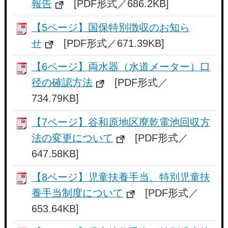
報告
[PDF形式／686.2KB]
【5ページ】国保特別徴収のお知ら
せ
[PDF形式／671.39KB]
【6ページ】両水器（水道メーター）口
径の確認方法
[PDF形式／
734.79KB]
【7ページ】谷和原地区廃乾電池回収方
法の変更について
[PDF形式／
647.58KB]
【8ページ】児童扶養手当、特別児童扶
養手当制度について
[PDF形式／
653.64KB]