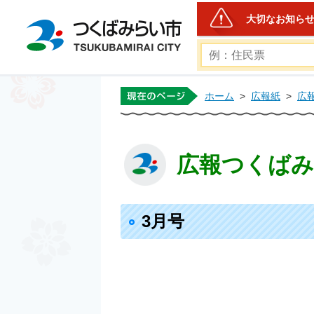
大切なお知ら
つくばみらい市公式ホー
ホーム
>
広報紙
>
広
広報つくばみら
3月号