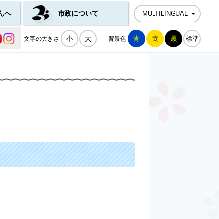
んへ
市政について
MULTILINGUAL
公式SNS一覧
大
小
青
黄
黒
標準
文字の大きさ
背景色