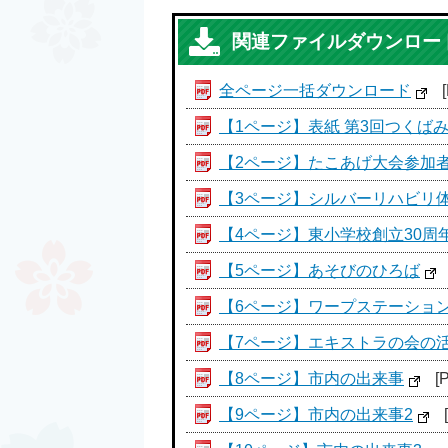
関連ファイルダウンロー
全ページ一括ダウンロード
【1ページ】表紙 第3回つくば
【2ページ】たこあげ大会参加
【3ページ】シルバーリハビリ
【4ページ】東小学校創立30周
【5ページ】あそびのひろば
【6ページ】ワープステーショ
【7ページ】エキストラの会の
【8ページ】市内の出来事
[
【9ページ】市内の出来事2