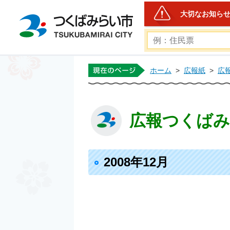
大切なお知ら
つくばみらい市公式ホー
ホーム
>
広報紙
>
広
広報つくばみら
2008年12月