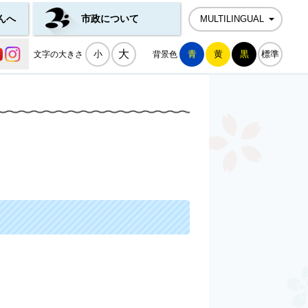
んへ
市政について
MULTILINGUAL
公式SNS一覧
大
小
青
黄
黒
標準
文字の大きさ
背景色