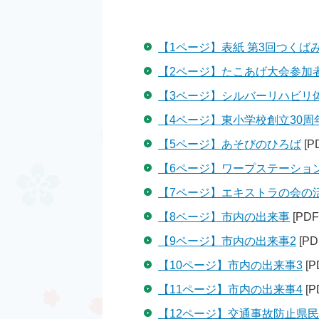
【1ページ】表紙 第3回つくば
【2ページ】たこあげ大会参加
【3ページ】シルバーリハビリ
【4ページ】東小学校創立30周
【5ページ】あそびのひろば
[P
【6ページ】ワープステーショ
【7ページ】エキストラの会の
【8ページ】市内の出来事
[PDF
【9ページ】市内の出来事2
[PD
【10ページ】市内の出来事3
[P
【11ページ】市内の出来事4
[P
【12ページ】交通事故防止県