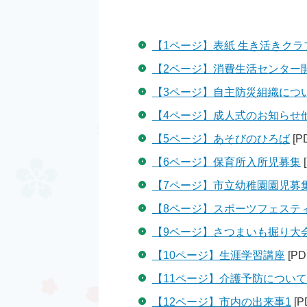
【1ページ】表紙 生き活きク
【2ページ】消費生活センター
【3ページ】自主防災組織につ
【4ページ】成人式のお知らせ
【5ページ】あそびのひろば
[P
【6ページ】保育所入所児募集
【7ページ】市立幼稚園園児募
【8ページ】スポーツフェステ
【9ページ】さつまいも掘り大
【10ページ】生涯学習講座
[PD
【11ページ】介護予防について
【12ページ】市内の出来事1
[P