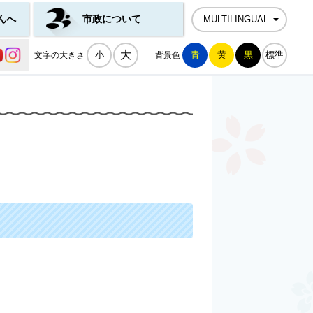
んへ
市政について
MULTILINGUAL
公式SNS一覧
大
小
青
黄
黒
標準
文字の大きさ
背景色