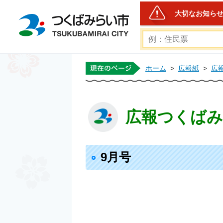
大切なお知ら
つくばみらい市公式ホー
ホーム
>
広報紙
>
広
広報つくばみら
9月号