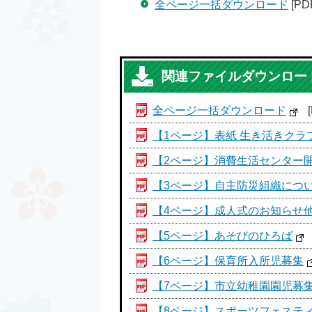
全ページ一括ダウンロード
[PD
関連ファイルダウンロー
全ページ一括ダウンロード
【1ページ】表紙 生き活きク
【2ページ】消費生活センター
【3ページ】自主防災組織につ
【4ページ】成人式のお知らせ
【5ページ】あそびのひろば
【6ページ】保育所入所児募集
【7ページ】市立幼稚園園児募
【8ページ】スポーツフェステ