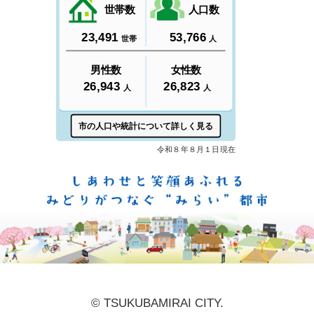
しあ
© TSUKUBAMIRAI CITY.