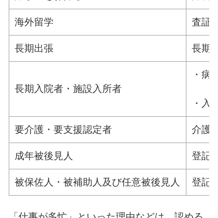
海外留学
査証
長期出張
長期
・病
長期入院者・施設入所者
・入
要介護・要支援認定者
介護
成年被後見人
登記
被保佐人・被補助人及び任意被後見人
登記
「仕事が多忙」といった理由などは、認める