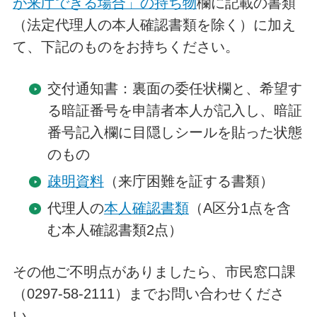
が来庁できる場合」の持ち物
欄に記載の書類
（法定代理人の本人確認書類を除く）に加え
て、下記のものをお持ちください。
交付通知書：裏面の委任状欄と、希望す
る暗証番号を申請者本人が記入し、暗証
番号記入欄に目隠しシールを貼った状態
のもの
疎明資料
（来庁困難を証する書類）
代理人の
本人確認書類
（A区分1点を含
む本人確認書類2点）
その他ご不明点がありましたら、市民窓口課
（0297-58-2111）までお問い合わせくださ
い。