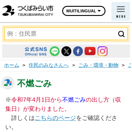
MUITILINGUAL
ホーム
>
住民のみなさんへ
>
ごみ・環境・動物
>
不燃ごみ
※
令和7年4月1日から
不燃ごみ
の出し方（収
集日）が変わりました。
詳しくは
こちらのページ
をご確認くださ
い。