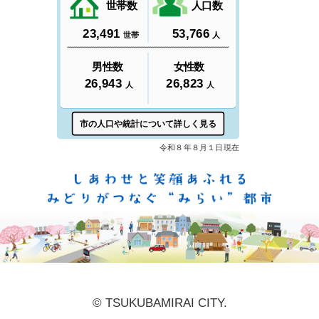
しあ
© TSUKUBAMIRAI CITY.