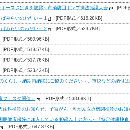
なホースさばきを披露～市消防団ポンプ操法協議大会
[PDF
ばみらいのわだい～ 1
[PDF形式／616.28KB]
ばみらいのわだい～ 2
[PDF形式／523.7KB]
[PDF形式／580.96KB]
[PDF形式／518.57KB]
[PDF形式／517.76KB]
[PDF形式／523.42KB]
なのくらし～納期内納税にご協力ください～、市税などの納付は
健康フェスタ開催）
[PDF形式／538.68KB]
（成人歯科検診のお知らせ、子宮がん・乳がん医療機関検診のお知
～国民健康保険に加入している40歳以上の方へ～『特定健康検
[PDF形式／647.87KB]