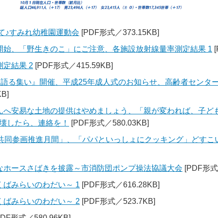
て♪すみれ幼稚園運動会
[PDF形式／373.15KB]
開始、「野生きのこ」にご注意、各施設放射線量率測定結果 1
[
定結果 2
[PDF形式／415.59KB]
”を語る集い』開催、平成25年成人式のお知らせ、高齢者センタ
B]
んへ安易な土地の提供はやめましょう、「親が変われば、子ど
壊したら、連絡を！
[PDF形式／580.03KB]
女共同参画推進月間」、「パパといっしょにクッキング」どすこ
なホースさばきを披露～市消防団ポンプ操法協議大会
[PDF形式／
ばみらいのわだい～ 1
[PDF形式／616.28KB]
ばみらいのわだい～ 2
[PDF形式／523.7KB]
PDF形式／580.96KB]