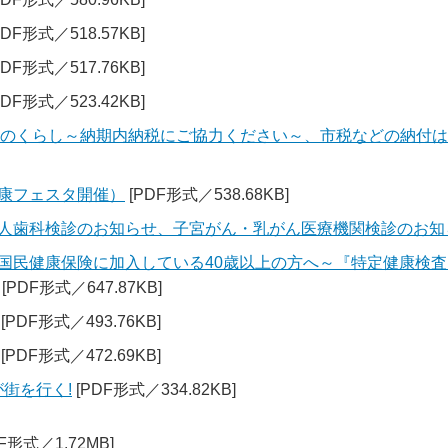
PDF形式／518.57KB]
PDF形式／517.76KB]
PDF形式／523.42KB]
なのくらし～納期内納税にご協力ください～、市税などの納付
健康フェスタ開催）
[PDF形式／538.68KB]
（成人歯科検診のお知らせ、子宮がん・乳がん医療機関検診のお知
（～国民健康保険に加入している40歳以上の方へ～『特定健康検
[PDF形式／647.87KB]
[PDF形式／493.76KB]
[PDF形式／472.69KB]
が街を行く!
[PDF形式／334.82KB]
F形式／1.72MB]