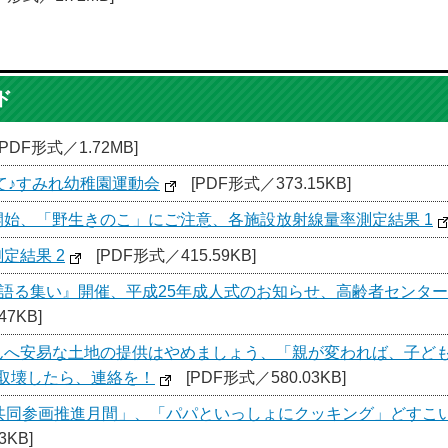
ド
[PDF形式／1.72MB]
て♪すみれ幼稚園運動会
[PDF形式／373.15KB]
開始、「野生きのこ」にご注意、各施設放射線量率測定結果 1
定結果 2
[PDF形式／415.59KB]
”を語る集い』開催、平成25年成人式のお知らせ、高齢者センタ
47KB]
んへ安易な土地の提供はやめましょう、「親が変われば、子ど
取壊したら、連絡を！
[PDF形式／580.03KB]
女共同参画推進月間」、「パパといっしょにクッキング」どすこ
3KB]