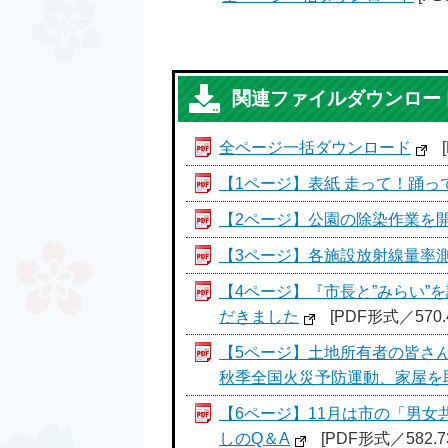
関連ファイルダウンロー
全ページ一括ダウンロード
【1ページ】表紙 走って！踊っ
【2ページ】公園の除染作業を
【3ページ】各施設放射線量率測
【4ページ】『市長と”みらい
だきました
[PDF形式／570.
【5ページ】土地所有者の皆さ
秋季全国火災予防運動、家屋を
【6ページ】11月は市の「男
しのQ＆A
[PDF形式／582.7