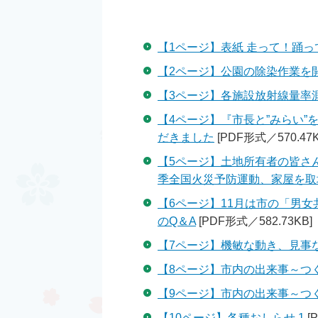
【1ページ】表紙 走って！踊っ
【2ページ】公園の除染作業を
【3ページ】各施設放射線量率測
【4ページ】『市長と”みらい
だきました
[PDF形式／570.47K
【5ページ】土地所有者の皆さ
季全国火災予防運動、家屋を取
【6ページ】11月は市の「男
のQ＆A
[PDF形式／582.73KB]
【7ページ】機敏な動き、見事
【8ページ】市内の出来事～つく
【9ページ】市内の出来事～つく
【10ページ】各種おしらせ 1
[