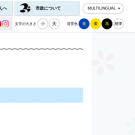
んへ
市政について
MULTILINGUAL
公式SNS一覧
大
小
青
黄
黒
標準
文字の大きさ
背景色