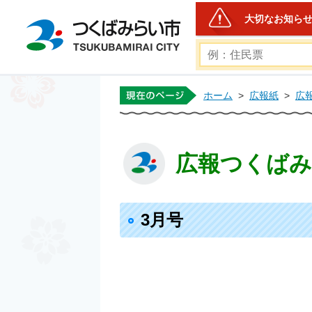
大切なお知ら
つくばみらい市公式ホー
ホーム
>
広報紙
>
広
広報つくばみら
3月号