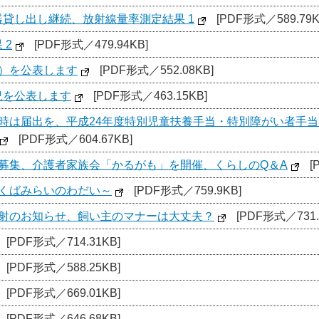
貸し出し継続、放射線量率測定結果 1
[PDF形式／589.79K
 2
[PDF形式／479.94KB]
計）を公表します
[PDF形式／552.08KB]
況を公表します
[PDF形式／463.15KB]
更時は届出を、平成24年度特別児童扶養手当・特別障がい者手
[PDF形式／604.67KB]
者募集、介護者家族会「かるがも」を開催、くらしのQ＆A
[
つくばみらいのわだい～
[PDF形式／759.9KB]
注射のお知らせ、飼い主のマナーは大丈夫？
[PDF形式／731.
[PDF形式／714.31KB]
[PDF形式／588.25KB]
[PDF形式／669.01KB]
[PDF形式／646.68KB]