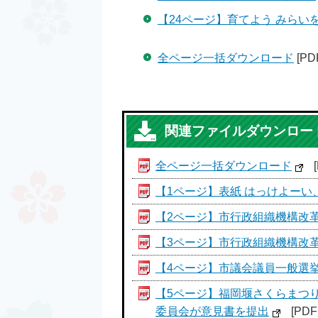
【24ページ】育てよう みらい
全ページ一括ダウンロード
[PD
関連ファイルダウンロー
全ページ一括ダウンロード
【1ページ】表紙 はっけよーい
【2ページ】市行政組織機構改革
【3ページ】市行政組織機構改革
【4ページ】市議会議員一般選
【5ページ】福岡堰さくらまつ
委員会が意見書を提出
[PDF