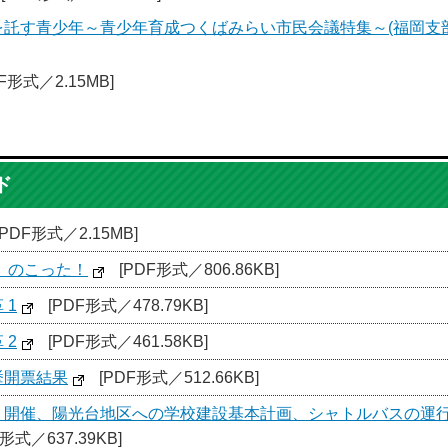
を託す青少年～青少年育成つくばみらい市民会議特集～(福岡支部
F形式／2.15MB]
ド
[PDF形式／2.15MB]
、のこった！
[PDF形式／806.86KB]
 1
[PDF形式／478.79KB]
 2
[PDF形式／461.58KB]
挙開票結果
[PDF形式／512.66KB]
り開催、陽光台地区への学校建設基本計画、シャトルバスの運
形式／637.39KB]