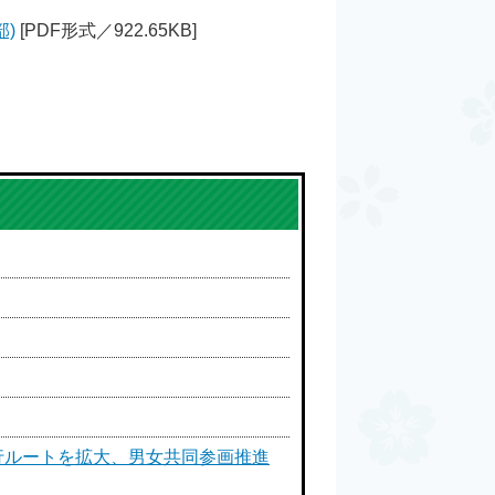
)
[PDF形式／922.65KB]
行ルートを拡大、男女共同参画推進