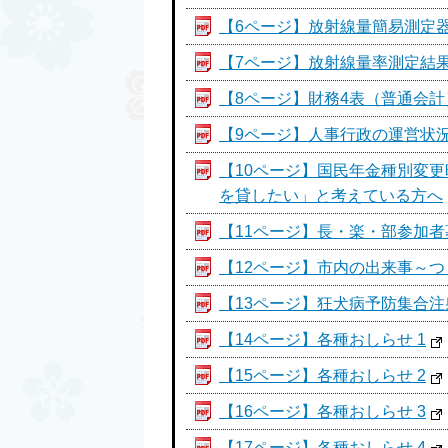
【6ページ】放射線量簡易測定器
【7ページ】放射線量率測定結果
【8ページ】財務4表（普通会
【9ページ】人事行政の運営状
【10ページ】国民年金種別変
を貸したい」と考えている方へ
【11ページ】長・楽・部参加
【12ページ】市内の出来事～
【13ページ】狂犬病予防集合
【14ページ】各種おしらせ 1
【15ページ】各種おしらせ 2
【16ページ】各種おしらせ 3
【17ページ】各種おしらせ 4