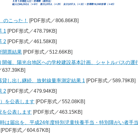
い、のこった！
[PDF形式／806.86KB]
 1
[PDF形式／478.79KB]
 2
[PDF形式／461.58KB]
挙開票結果
[PDF形式／512.66KB]
り開催、陽光台地区への学校建設基本計画、シャトルバスの運
37.39KB]
器貸し出し継続、放射線量率測定結果 1
[PDF形式／589.79KB]
 2
[PDF形式／479.94KB]
計）を公表します
[PDF形式／552.08KB]
況を公表します
[PDF形式／463.15KB]
更時は届出を、平成24年度特別児童扶養手当・特別障がい者手
[PDF形式／604.67KB]