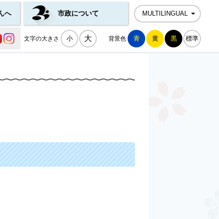
んへ
市政について
MULTILINGUAL
公式SNS一覧
大
小
青
黄
黒
標準
文字の大きさ
背景色