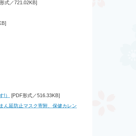
形式／721.02KB]
B]
す!）
[PDF形式／516.33KB]
・まん延防止マスク寄附、保健カレン