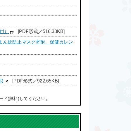
!）
[PDF形式／516.33KB]
・まん延防止マスク寄附、保健カレン
)
[PDF形式／922.65KB]
ード(無料)してください。