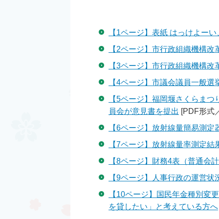
【1ページ】表紙 はっけよー
【2ページ】市行政組織機構改革
【3ページ】市行政組織機構改革
【4ページ】市議会議員一般選
【5ページ】福岡堰さくらまつ
員会が意見書を提出
[PDF形式／6
【6ページ】放射線量簡易測定
【7ページ】放射線量率測定結果
【8ページ】財務4表（普通会
【9ページ】人事行政の運営状
【10ページ】国民年金種別変
を貸したい」と考えている方へ