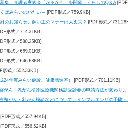
者募集、介護者家族会「かるがも」を開催、くらしのQ＆A
[PDF
つくばみらいのわだい～
[PDF形式／759.9KB]
注射のお知らせ、飼い主のマナーは大丈夫？
[PDF形式／731.28K
PDF形式／714.31KB]
PDF形式／588.25KB]
PDF形式／669.01KB]
PDF形式／646.68KB]
F形式／552.33KB]
平成24年度みらい健診、健康増進室）
[PDF形式／701.11KB]
子宮がん・乳がん検診医療機関検診受診券の申請方法が変わりま
（子宮頸がん・乳がん検診などについて、インフルエンザの予防
[PDF形式／557.94KB]
[PDF形式／556.62KB]