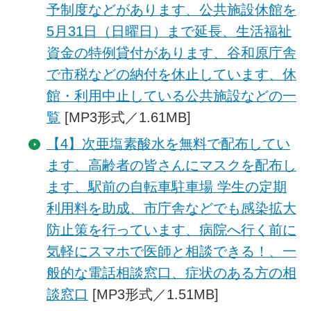
予制度などがあります、公共施設休館を
5月31日（日曜日）まで延長、生活福祉
資金の特例貸付があります、谷和原庁舎
で市税などの納付を休止しています、休
館・利用中止している公共施設などの一
覧
[MP3形式／1.61MB]
【4】次亜塩素酸水を無料で配布してい
ます、高齢者の皆さんにマスクを配布し
ます、駅前の自転車駐車場 学生の定期
利用料を助成、市庁舎などでも感染拡大
防止策を行っています、病院へ行く前に
気軽にスマホで医師と相談できる！、一
般的な電話相談窓口、症状のある方の相
談窓口
[MP3形式／1.51MB]