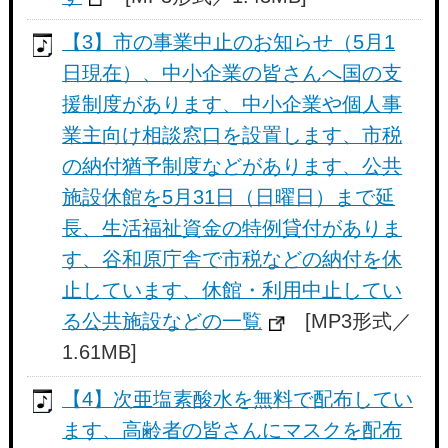
【3】市の事業中止のお知らせ（5月1
日現在）、中小企業の皆さんへ国の支
援制度があります、中小企業や個人事
業主向け相談窓口を設置します、市税
の納付猶予制度などがあります、公共
施設休館を5月31日（日曜日）まで延
長、生活福祉資金の特例貸付がありま
す、谷和原庁舎で市税などの納付を休
止しています、休館・利用中止してい
る公共施設などの一覧
[MP3形式／
1.61MB]
【4】次亜塩素酸水を無料で配布してい
ます、高齢者の皆さんにマスクを配布