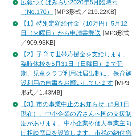
広報つくばみらい2020年5月臨時号
（No.170）
[MP3形式／219.22KB]
【1】特別定額給付金（10万円）5月12
日（火曜日）から申請書郵送
[MP3形式
／909.93KB]
【2】子育て世帯応援金を支給します、
臨時休校を5月31日（日曜日）まで延
期、児童クラブ利用は届出制に、保育施
設利用の自粛をお願いしています
[MP3
形式／1.43MB]
【3】市の事業中止のお知らせ（5月1日
現在）、中小企業の皆さんへ国の支援制
度があります、中小企業や個人事業主向
け相談窓口を設置します、市税の納付猶