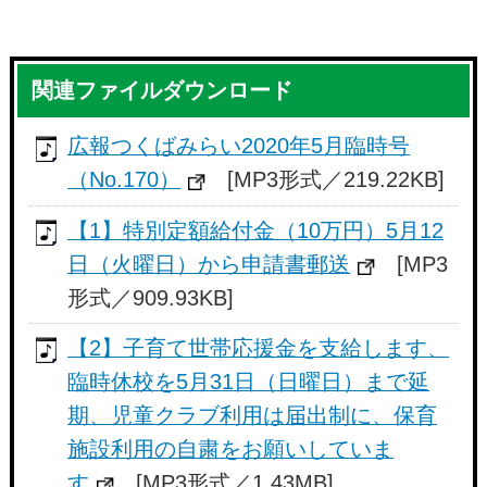
関連ファイルダウンロード
広報つくばみらい2020年5月臨時号
（No.170）
[MP3形式／219.22KB]
【1】特別定額給付金（10万円）5月12
日（火曜日）から申請書郵送
[MP3
形式／909.93KB]
【2】子育て世帯応援金を支給します、
臨時休校を5月31日（日曜日）まで延
期、児童クラブ利用は届出制に、保育
施設利用の自粛をお願いしていま
す
[MP3形式／1.43MB]