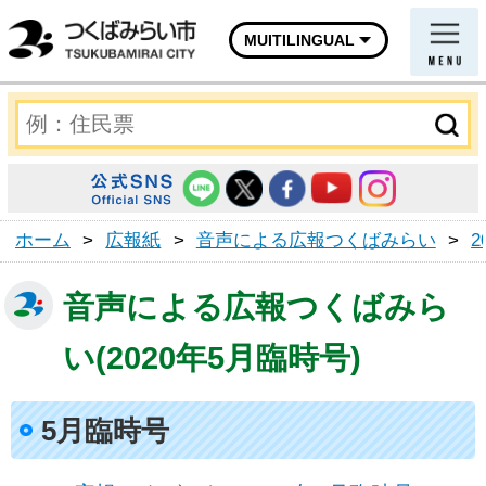
MUITILINGUAL
ホーム
>
広報紙
>
音声による広報つくばみらい
>
2
音声による広報つくばみら
い(2020年5月臨時号)
5月臨時号