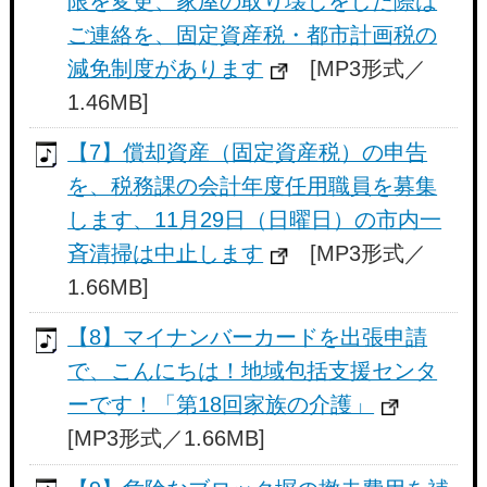
限を変更、家屋の取り壊しをした際は
ご連絡を、固定資産税・都市計画税の
減免制度があります
[MP3形式／
1.46MB]
【7】償却資産（固定資産税）の申告
を、税務課の会計年度任用職員を募集
します、11月29日（日曜日）の市内一
斉清掃は中止します
[MP3形式／
1.66MB]
【8】マイナンバーカードを出張申請
で、こんにちは！地域包括支援センタ
ーです！「第18回家族の介護」
[MP3形式／1.66MB]