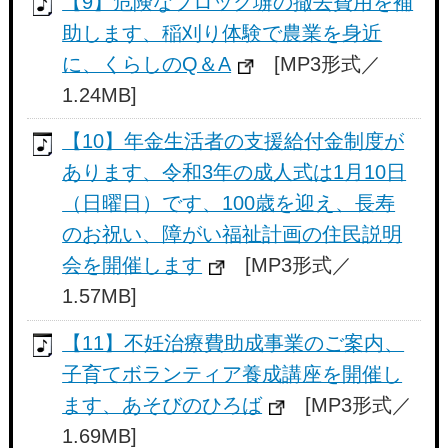
【9】危険なブロック塀の撤去費用を補
助します、稲刈り体験で農業を身近
に、くらしのQ＆A
[MP3形式／
1.24MB]
【10】年金生活者の支援給付金制度が
あります、令和3年の成人式は1月10日
（日曜日）です、100歳を迎え、長寿
のお祝い、障がい福祉計画の住民説明
会を開催します
[MP3形式／
1.57MB]
【11】不妊治療費助成事業のご案内、
子育てボランティア養成講座を開催し
ます、あそびのひろば
[MP3形式／
1.69MB]