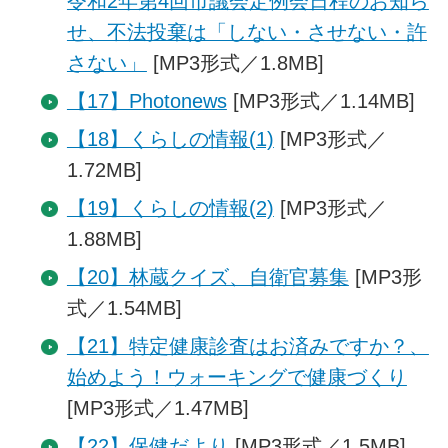
令和2年第4回市議会定例会日程のお知ら
せ、不法投棄は「しない・させない・許
さない」
[MP3形式／1.8MB]
【17】Photonews
[MP3形式／1.14MB]
【18】くらしの情報(1)
[MP3形式／
1.72MB]
【19】くらしの情報(2)
[MP3形式／
1.88MB]
【20】林蔵クイズ、自衛官募集
[MP3形
式／1.54MB]
【21】特定健康診査はお済みですか？、
始めよう！ウォーキングで健康づくり
[MP3形式／1.47MB]
【22】保健だより
[MP3形式／1.5MB]