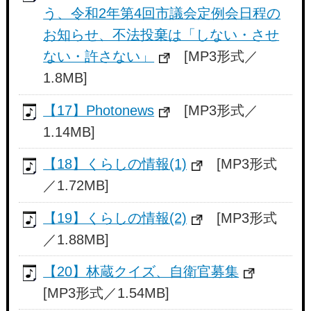
う、令和2年第4回市議会定例会日程の
お知らせ、不法投棄は「しない・させ
ない・許さない」
[MP3形式／
1.8MB]
【17】Photonews
[MP3形式／
1.14MB]
【18】くらしの情報(1)
[MP3形式
／1.72MB]
【19】くらしの情報(2)
[MP3形式
／1.88MB]
【20】林蔵クイズ、自衛官募集
[MP3形式／1.54MB]