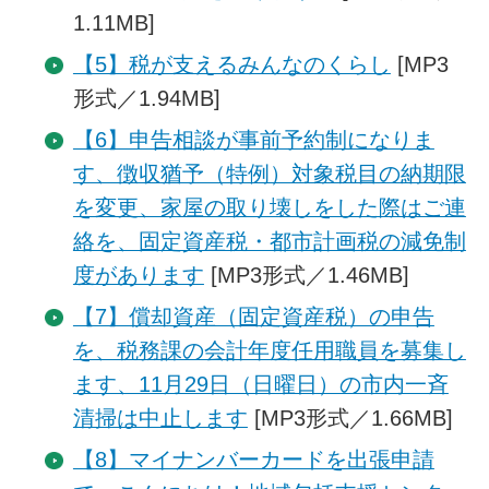
1.11MB]
【5】税が支えるみんなのくらし
[MP3
形式／1.94MB]
【6】申告相談が事前予約制になりま
す、徴収猶予（特例）対象税目の納期限
を変更、家屋の取り壊しをした際はご連
絡を、固定資産税・都市計画税の減免制
度があります
[MP3形式／1.46MB]
【7】償却資産（固定資産税）の申告
を、税務課の会計年度任用職員を募集し
ます、11月29日（日曜日）の市内一斉
清掃は中止します
[MP3形式／1.66MB]
【8】マイナンバーカードを出張申請