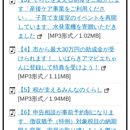
す「産後ケア事業をご利用くださ
い」、子育て支援室のイベントを再開
しています、水発電機を寄贈いただき
ました
[MP3形式／1.02MB]
【4】市から最大30万円の助成金が受
けられます！、いばらきアマビエちゃ
んに登録して特典を受けよう！
[MP3形式／1.11MB]
【5】税が支えるみんなのくらし
[MP3形式／1.94MB]
【6】申告相談が事前予約制になりま
す、徴収猶予（特例）対象税目の納期