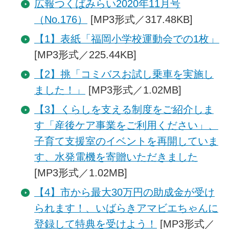
広報つくばみらい2020年11月号
（No.176）
[MP3形式／317.48KB]
【1】表紙「福岡小学校運動会での1枚」
[MP3形式／225.44KB]
【2】挑「コミバスお試し乗車を実施し
ました！」
[MP3形式／1.02MB]
【3】くらしを支える制度をご紹介しま
す「産後ケア事業をご利用ください」、
子育て支援室のイベントを再開していま
す、水発電機を寄贈いただきました
[MP3形式／1.02MB]
【4】市から最大30万円の助成金が受け
られます！、いばらきアマビエちゃんに
登録して特典を受けよう！
[MP3形式／