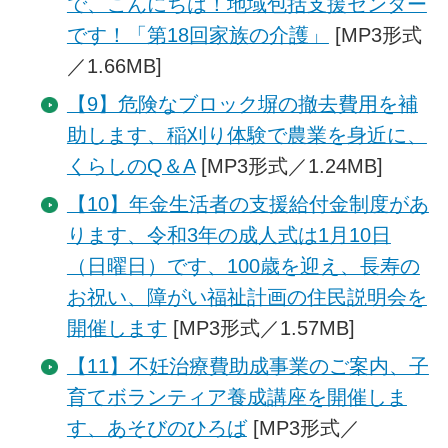
で、こんにちは！地域包括支援センター
です！「第18回家族の介護」
[MP3形式
／1.66MB]
【9】危険なブロック塀の撤去費用を補
助します、稲刈り体験で農業を身近に、
くらしのQ＆A
[MP3形式／1.24MB]
【10】年金生活者の支援給付金制度があ
ります、令和3年の成人式は1月10日
（日曜日）です、100歳を迎え、長寿の
お祝い、障がい福祉計画の住民説明会を
開催します
[MP3形式／1.57MB]
【11】不妊治療費助成事業のご案内、子
育てボランティア養成講座を開催しま
す、あそびのひろば
[MP3形式／