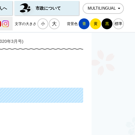
んへ
市政について
MULTILINGUAL
公式SNS一覧
大
小
青
黄
黒
標準
文字の大きさ
背景色
20年3月号)