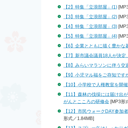
【2】特集「立浪部屋」(1)
[MP
【3】特集「立浪部屋」(2)
[MP
【4】特集「立浪部屋」(3)
[MP
【5】特集「立浪部屋」(4)
[MP
【6】企業とともに描く豊かな
【7】新市議会議員18人が決
【8】みらいマラソンに伴う交
【9】小児マル福をご存知です
【10】小学校で人権教室を開
【11】森林の伐採には届け出
がんとこころの研修会
[MP3形式
【12】市民ウォークDAY参
形式／1.84MB]