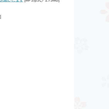
をお願いします
[MP3形式／1.73MB]
]