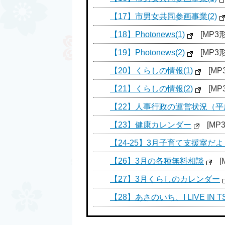
【17】市男女共同参画事業(2)
【18】Photonews(1)
[MP3形
【19】Photonews(2)
[MP3
【20】くらしの情報(1)
[MP
【21】くらしの情報(2)
[MP
【22】人事行政の運営状況（平
【23】健康カレンダー
[MP
【24-25】3月子育て支援室だよ
【26】3月の各種無料相談
[
【27】3月くらしのカレンダー
【28】あさのいち、I LIVE IN TS