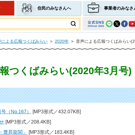
せ
住民のみなさんへ
事業者のみなさ
ムページ
声による広報つくばみらい
>
2020年
>
音声による広報つくばみらい(20
つくばみらい(2020年3月号)
号（No.167）
[MP3形式／432.07KB]
せ
[MP3形式／208.4KB]
関・豊昇龍関」
[MP3形式／183.4KB]