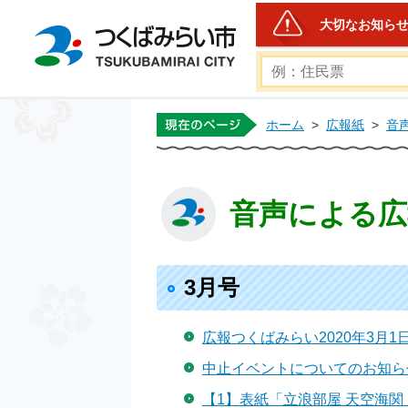
大切なお知ら
つくばみらい市公式ホー
ホーム
>
広報紙
>
音
音声による広報
3月号
広報つくばみらい2020年3月1日
中止イベントについてのお知ら
【1】表紙「立浪部屋 天空海