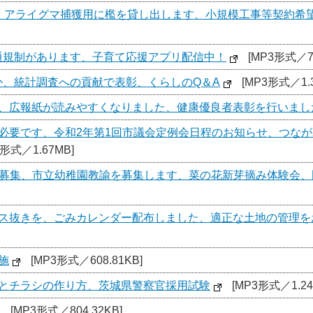
定、アライグマ捕獲用に檻を貸し出します、小規模工事等契約希
通規制があります、子育て応援アプリ配信中！
[MP3形式／70
か、統計調査への貢献で表彰、くらしのQ＆A
[MP3形式／1.3
催、広報紙が読みやすくなりました、健康優良者表彰を行いまし
が必要です、令和2年第1回市議会定例会日程のお知らせ、つな
3形式／1.67MB]
加者募集、市立幼稚園教諭を募集します、菜の花新芽摘み体験会
ガス抜きを、ごみカレンダー配布しました、適正な土地の管理を
施
[MP3形式／608.81KB]
トとチラシの作り方、茨城県警察官採用試験
[MP3形式／1.24
[MP3形式／804.32KB]