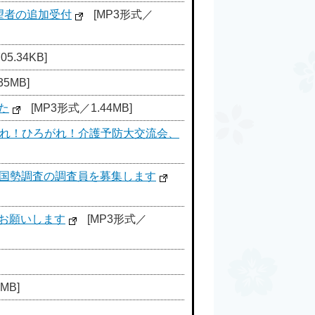
望者の追加受付
[MP3形式／
5.34KB]
5MB]
た
[MP3形式／1.44MB]
がれ！ひろがれ！介護予防大交流会、
、国勢調査の調査員を募集します
お願いします
[MP3形式／
MB]