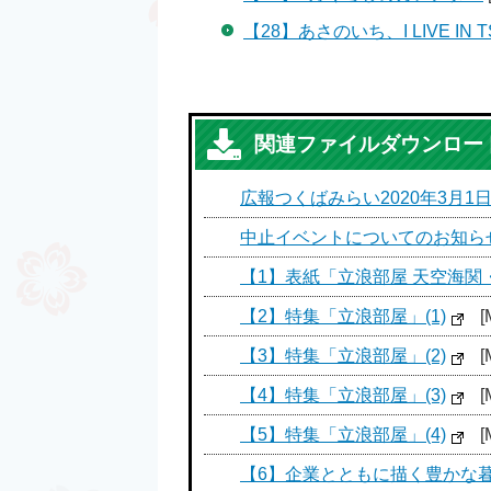
【28】あさのいち、I LIVE IN TS
関連ファイルダウンロー
広報つくばみらい2020年3月1日号
中止イベントについてのお知ら
【1】表紙「立浪部屋 天空海関
【2】特集「立浪部屋」(1)
[
【3】特集「立浪部屋」(2)
[
【4】特集「立浪部屋」(3)
[
【5】特集「立浪部屋」(4)
[
【6】企業とともに描く豊かな