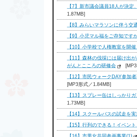
【7】新市議会議員18人が決
1.87MB]
【8】みらいマラソンに伴う交
【9】小児マル福をご存知です
【10】小学校で人権教室を開
【11】森林の伐採には届け出
がんとこころの研修会
[MP
【12】市民ウォークDAY参
[MP3形式／1.84MB]
【13】スプレー缶はしっかり
1.73MB]
【14】スクールバスの試走を実
【15】行列のできる！イベン
【16】市男女共同参画事業(1)