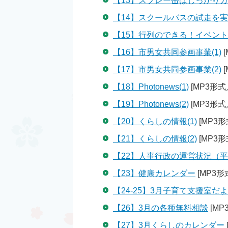
【13】スプレー缶はしっかり
【14】スクールバスの試走を
【15】行列のできる！イベン
【16】市男女共同参画事業(1)
[
【17】市男女共同参画事業(2)
[
【18】Photonews(1)
[MP3形式／
【19】Photonews(2)
[MP3形式／
【20】くらしの情報(1)
[MP3形
【21】くらしの情報(2)
[MP3形
【22】人事行政の運営状況（平
【23】健康カレンダー
[MP3形式
【24-25】3月子育て支援室だ
【26】3月の各種無料相談
[MP
【27】3月くらしのカレンダー