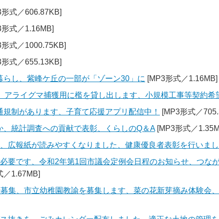
3形式／606.87KB]
3形式／1.16MB]
3形式／1000.75KB]
3形式／655.13KB]
暮らし、紫峰ケ丘の一部が「ゾーン30」に
[MP3形式／1.16MB]
定、アライグマ捕獲用に檻を貸し出します、小規模工事等契約希
通規制があります、子育て応援アプリ配信中！
[MP3形式／705.
か、統計調査への貢献で表彰、くらしのQ＆A
[MP3形式／1.35M
催、広報紙が読みやすくなりました、健康優良者表彰を行いま
が必要です、令和2年第1回市議会定例会日程のお知らせ、つな
／1.67MB]
加者募集、市立幼稚園教諭を募集します、菜の花新芽摘み体験会