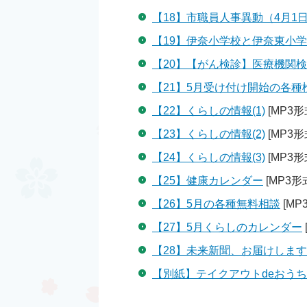
【18】市職員人事異動（4月1
【19】伊奈小学校と伊奈東小
【20】【がん検診】医療機関
【21】5月受け付け開始の各種
【22】くらしの情報(1)
[MP3形
【23】くらしの情報(2)
[MP3形
【24】くらしの情報(3)
[MP3形
【25】健康カレンダー
[MP3形式
【26】5月の各種無料相談
[MP
【27】5月くらしのカレンダー
【28】未来新聞、お届けします、I LI
【別紙】テイクアウトdeおう