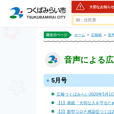
大切なお知ら
つくばみらい市公式ホー
ホーム
>
広報紙
>
音
音声による広報
5月号
広報つくばみらい2020年5月1日
【1】表紙「大切な人を守るた
【2】新型コロナ感染症つくばみ