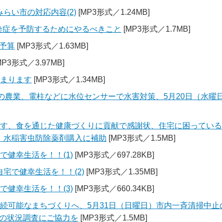
らい市の対応内容(2)
[MP3形式／1.24MB]
感染症を予防するためにやるべきこと
[MP3形式／1.7MB]
と予算
[MP3形式／1.63MB]
MP3形式／3.97MB]
始まります
[MP3形式／1.34MB]
いの農業、電柱などに水位センサーで水害対策、5月20日（水曜
ます、食を通じた健康づくりに貢献で感謝状、住宅に困っている
、水稲害虫防除薬剤購入に補助
[MP3形式／1.5MB]
で健幸生活を！！(1)
[MP3形式／697.28KB]
自宅で健幸生活を！！(2)
[MP3形式／1.35MB]
で健幸生活を！！(3)
[MP3形式／660.34KB]
持続可能なまちづくりへ、5月31日（日曜日）市内一斉清掃中
の状況調査にご協力を
[MP3形式／1.5MB]