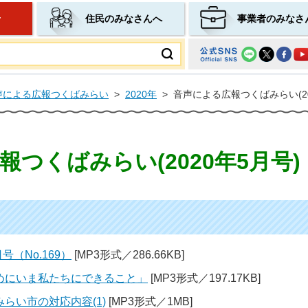
せ
住民のみなさんへ
事業者のみなさ
ムページ
声による広報つくばみらい
>
2020年
>
音声による広報つくばみらい(20
つくばみらい(2020年5月号)
号（No.169）
[MP3形式／286.66KB]
めにいま私たちにできること」
[MP3形式／197.17KB]
らい市の対応内容(1)
[MP3形式／1MB]