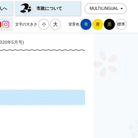
んへ
市政について
MULTILINGUAL
公式SNS一覧
大
小
青
黄
黒
標準
文字の大きさ
背景色
20年5月号)