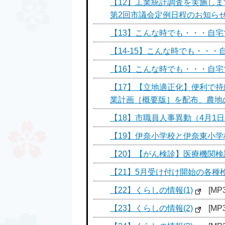
【12】工業統計調査を実施し
第2回市議会定例日程のお知ら
【13】こんな時でも・・・自宅
【14-15】こんな時でも・・・
【16】こんな時でも・・・自宅
【17】【立地適正化】便利で
業計画［概要版］を配布、農地
【18】市職員人事異動（4月1
【19】伊奈小学校と伊奈東小学
【20】【がん検診】医療機関
【21】5月受け付け開始の各種
【22】くらしの情報(1)
[MP
【23】くらしの情報(2)
[MP