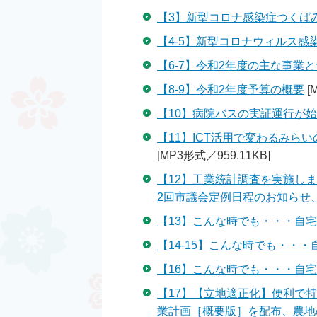
【3】新型コロナ感染症つくばみ
【4-5】新型コロナウィルス
【6-7】令和2年度の主な事業
【8-9】令和2年度予算の概要
[
【10】病院バスの実証運行が
【11】ICT活用で変わるみら
[MP3形式／959.11KB]
【12】工業統計調査を実施し
2回市議会定例日程のお知らせ
【13】こんな時でも・・・自宅
【14-15】こんな時でも・・・
【16】こんな時でも・・・自宅
【17】【立地適正化】便利で
業計画［概要版］を配布、農地