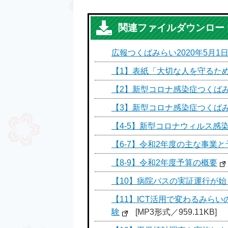
関連ファイルダウンロー
広報つくばみらい2020年5月1日号
【1】表紙「大切な人を守るた
【2】新型コロナ感染症つくばみ
【3】新型コロナ感染症つくばみ
【4-5】新型コロナウィルス感
【6-7】令和2年度の主な事業と
【8-9】令和2年度予算の概要
【10】病院バスの実証運行が始
【11】ICT活用で変わるみら
験
[MP3形式／959.11KB]