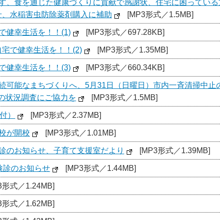
ます、食を通じた健康づくりに貢献で感謝状、住宅に困っている
せ、水稲害虫防除薬剤購入に補助
[MP3形式／1.5MB]
で健幸生活を！！(1)
[MP3形式／697.28KB]
自宅で健幸生活を！！(2)
[MP3形式／1.35MB]
で健幸生活を！！(3)
[MP3形式／660.34KB]
持続可能なまちづくりへ、5月31日（日曜日）市内一斉清掃中
の状況調査にご協力を
[MP3形式／1.5MB]
日付）
[MP3形式／2.37MB]
校が開校
[MP3形式／1.01MB]
検診のお知らせ、子育て支援室だより
[MP3形式／1.39MB]
検診のお知らせ
[MP3形式／1.44MB]
3形式／1.24MB]
3形式／1.62MB]