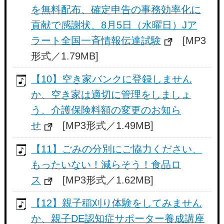
を無料配布、確定申告の事務効率化に
貢献で感謝状、8月5日（水曜日）Jア
ラート全国一斉情報伝達試験
[MP3
形式／1.79MB]
【10】空き家バンクに登録しません
か、空き家は適切に管理をしましょ
う、介護保険料額の変更のお知ら
せ
[MP3形式／1.49MB]
【11】ごみの分別にご協力ください、
もったいない！減らそう！食品ロ
ス
[MP3形式／1.62MB]
【12】親子稲刈り体験をしてみません
か、親子DE認知症サポーター養成講座