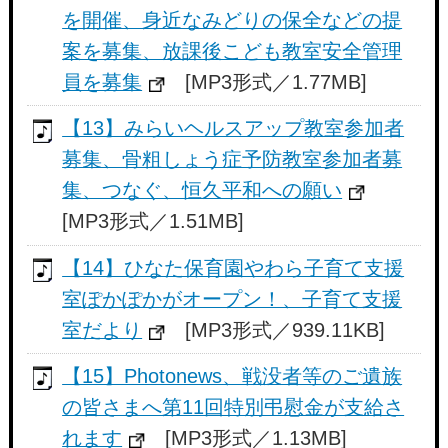
を開催、身近なみどりの保全などの提
案を募集、放課後こども教室安全管理
員を募集
[MP3形式／1.77MB]
【13】みらいヘルスアップ教室参加者
募集、骨粗しょう症予防教室参加者募
集、つなぐ、恒久平和への願い
[MP3形式／1.51MB]
【14】ひなた保育園やわら子育て支援
室ぽかぽかがオープン！、子育て支援
室だより
[MP3形式／939.11KB]
【15】Photonews、戦没者等のご遺族
の皆さまへ第11回特別弔慰金が支給さ
れます
[MP3形式／1.13MB]