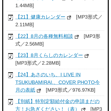
1.44MB]
【21】健康カレンダー
[MP3形式／
2.11MB]
【22】8月の各種無料相談
[MP3形
式／2.56MB]
【23】8月くらしのカレンダー
[MP3形式／2.28MB]
【24】あさのいち、I LIVE IN
TSUKUBAMIRAI.、COVER PHOTO今
月の表紙
[MP3形式／976.97KB]
【別紙】特別定額給付金の申請まだの
方！お急ぎください！（表）
[MP3