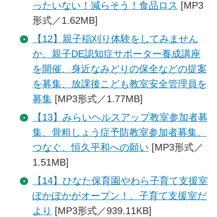
ったいない！減らそう！食品ロス
[MP3
形式／1.62MB]
【12】親子稲刈り体験をしてみません
か、親子DE認知症サポーター養成講座
を開催、身近なみどりの保全などの提案
を募集、放課後こども教室安全管理員を
募集
[MP3形式／1.77MB]
【13】みらいヘルスアップ教室参加者募
集、骨粗しょう症予防教室参加者募集、
つなぐ、恒久平和への願い
[MP3形式／
1.51MB]
【14】ひなた保育園やわら子育て支援室
ぽかぽかがオープン！、子育て支援室だ
より
[MP3形式／939.11KB]