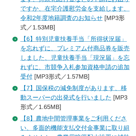
ですか、在宅介護慰労金を支給します、
令和2年度地籍調査のお知らせ
[MP3形
式／1.53MB]
【6】特別児童扶養手当「所得状況届」
を忘れずに、プレミアム付商品券を販売
しました、児童扶養手当「現況届」を忘
れずに、市競争入札参加資格申請の追加
受付
[MP3形式／1.57MB]
【7】国保税の減免制度があります、移
動スーパーの出発式を行いました
[MP3
形式／1.65MB]
【8】農地中間管理事業をご利用くださ
い、多面的機能支払交付金事業に取り組