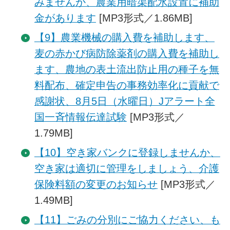
みませんか、農業用暗渠配水設置に補助
金があります
[MP3形式／1.86MB]
【9】農業機械の購入費を補助します、
麦の赤かび病防除薬剤の購入費を補助し
ます、農地の表土流出防止用の種子を無
料配布、確定申告の事務効率化に貢献で
感謝状、8月5日（水曜日）Jアラート全
国一斉情報伝達試験
[MP3形式／
1.79MB]
【10】空き家バンクに登録しませんか、
空き家は適切に管理をしましょう、介護
保険料額の変更のお知らせ
[MP3形式／
1.49MB]
【11】ごみの分別にご協力ください、も