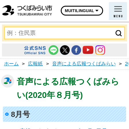
MUITILINGUAL
ホーム
>
広報紙
>
音声による広報つくばみらい
>
2
音声による広報つくばみら
い(2020年８月号)
8月号