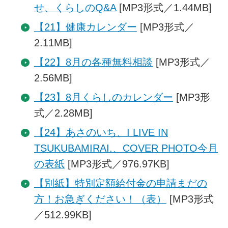
せ、くらしのQ&A
[MP3形式／1.44MB]
【21】健康カレンダー
[MP3形式／
2.11MB]
【22】8月の各種無料相談
[MP3形式／
2.56MB]
【23】8月くらしのカレンダー
[MP3形
式／2.28MB]
【24】あさのいち、I LIVE IN
TSUKUBAMIRAI.、COVER PHOTO今月
の表紙
[MP3形式／976.97KB]
【別紙】特別定額給付金の申請まだの
方！お急ぎください！（表）
[MP3形式
／512.99KB]