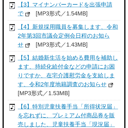
【3】マイナンバーカードを出張申請
で
[MP3形式／1.54MB]
【4】新規採用職員を募集します、令和
2年第3回市議会定例会日程のお知ら
せ
[MP3形式／1.43MB]
【5】結婚新生活を始める費用を補助し
ます、持続化給付金などの申請にお困
りですか、在宅介護慰労金を支給しま
す、令和2年度地籍調査のお知らせ
[MP3形式／1.53MB]
【6】特別児童扶養手当「所得状況届」
を忘れずに、プレミアム付商品券を販
売しました、児童扶養手当「現況届」