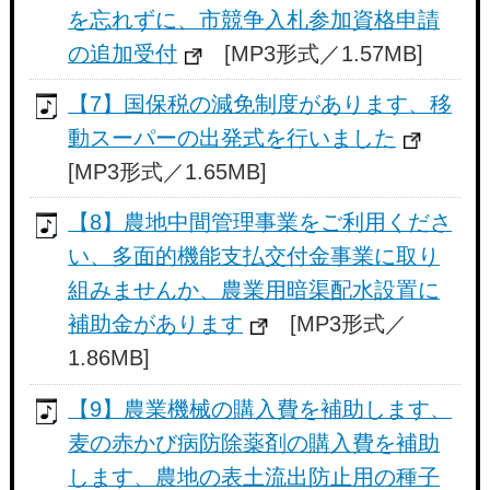
を忘れずに、市競争入札参加資格申請
の追加受付
[MP3形式／1.57MB]
【7】国保税の減免制度があります、移
動スーパーの出発式を行いました
[MP3形式／1.65MB]
【8】農地中間管理事業をご利用くださ
い、多面的機能支払交付金事業に取り
組みませんか、農業用暗渠配水設置に
補助金があります
[MP3形式／
1.86MB]
【9】農業機械の購入費を補助します、
麦の赤かび病防除薬剤の購入費を補助
します、農地の表土流出防止用の種子