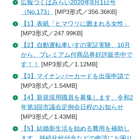
広報つくばみらい2020年8月1日号
（No.173）
[MP3形式／356.36KB]
【1】表紙「ヒマワリに囲まれる女性」
[MP3形式／247.99KB]
【2】自動運転車いすの実証実験、10月
から、プレミアム付商品券好評販売中で
す！！
[MP3形式／1.12MB]
【3】マイナンバーカードを出張申請で
[MP3形式／1.54MB]
【4】新規採用職員を募集します、令和2
年第3回市議会定例会日程のお知らせ
[MP3形式／1.43MB]
【5】結婚新生活を始める費用を補助し
ます、持続化給付金などの申請にお困り