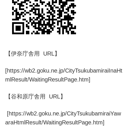
【伊奈庁舎用 URL】
[https://wb2.goku.ne.jp/CityTsukubamiraiInaHt
mlResult/WaitingResultPage.htm]
【谷和原庁舎用 URL】
[https://wb2.goku.ne.jp/CityTsukubamiraiYaw
araHtmlResult/WaitingResultPage.htm]