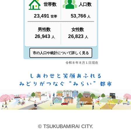
しあ
© TSUKUBAMIRAI CITY.