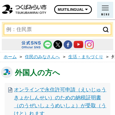
MUITILINGUAL
ホーム
>
住民のみなさんへ
>
生活・まちづくり
>
外国人の方へ
オンラインで永住許可申請（えいじゅう
きょかしんせい）のための納税証明書
（のうぜいしょうめいしょ）が受取（う
けと）れます