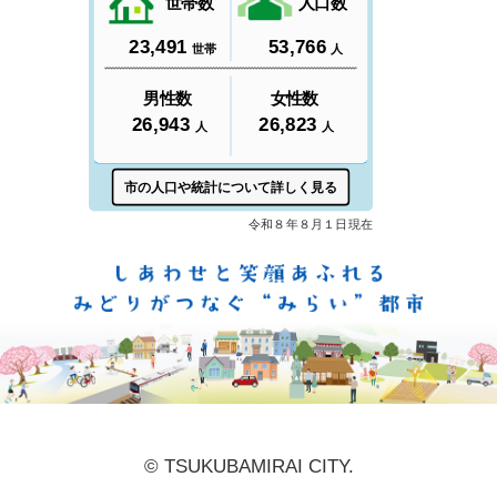
しあ
© TSUKUBAMIRAI CITY.