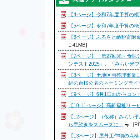
【4ページ】令和7年度予算の概
【5ページ】令和7年度予算の概
【6ページ】ふるさと納税寄附金
1.41MB]
【7ページ】「第27回米・食
ンテスト2025」、「みらい米フ
【8ページ】土地区画整理事業
絹の台桜公園のネーミングライ
【9ページ】6月1日㈰からコン
【10-11ページ】高齢福祉サ
【12ページ】（仮称）みらい
ら手続きをスムーズに！
[P
【13ページ】屋外工作物の点