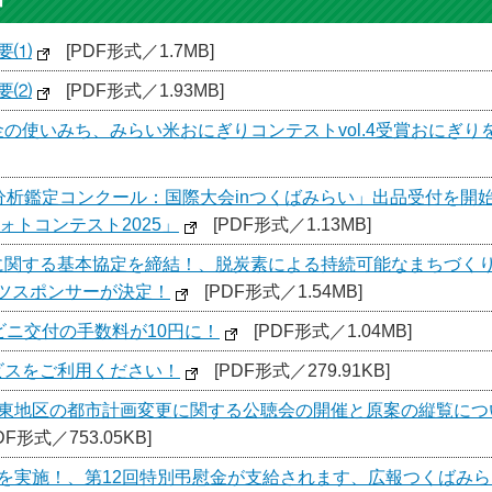
要⑴
[PDF形式／1.7MB]
要⑵
[PDF形式／1.93MB]
の使いみち、みらい米おにぎりコンテストvol.4受賞おにぎり
味分析鑑定コンクール：国際大会inつくばみらい」出品受付を開
ォトコンテスト2025」
[PDF形式／1.13MB]
に関する基本協定を締結！、脱炭素による持続可能なまちづく
ツスポンサーが決定！
[PDF形式／1.54MB]
ビニ交付の手数料が10円に！
[PDF形式／1.04MB]
ービスをご利用ください！
[PDF形式／279.91KB]
平東地区の都市計画変更に関する公聴会の開催と原案の縦覧につい
DF形式／753.05KB]
検を実施！、第12回特別弔慰金が支給されます、広報つくばみ