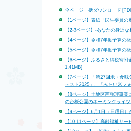
全ページ一括ダウンロード [PDF形
【1ページ】表紙「民生委員の定期訪
【2-3ページ】‐あなたの身近な相
【4ページ】令和7年度予算の概要⑴
【5ページ】令和7年度予算の
【6ページ】ふるさと納税寄附金
1.41MB]
【7ページ】「第27回米・食
テスト2025」、「みらい米フォトコ
【8ページ】土地区画整理事業
の台桜公園のネーミングライツスポ
【9ページ】6月1日（日曜日）か
【10-11ページ】高齢福祉サービ