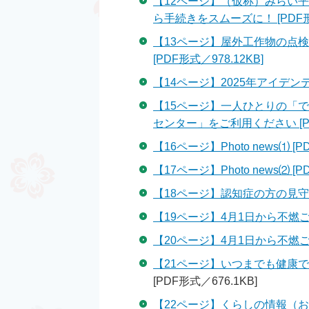
【12ページ】（仮称）みらい
ら手続きをスムーズに！ [PDF形式
【13ページ】屋外工作物の点
[PDF形式／978.12KB]
【14ページ】2025年アイデンテ
【15ページ】一人ひとりの「
センター」をご利用ください [PDF
【16ページ】Photo news⑴ [P
【17ページ】Photo news⑵ [P
【18ページ】認知症の方の見
【19ページ】4月1日から不燃
【20ページ】4月1日から不燃
【21ページ】いつまでも健康
[PDF形式／676.1KB]
【22ページ】くらしの情報（