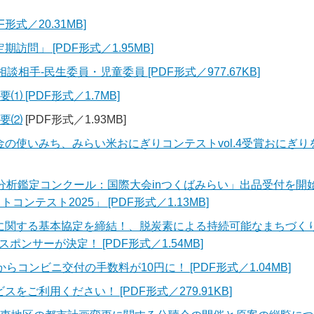
式／20.31MB]
問」 [PDF形式／1.95MB]
談相手‐民生委員・児童委員 [PDF形式／977.67KB]
 [PDF形式／1.7MB]
概要⑵
[PDF形式／1.93MB]
の使いみち、みらい米おにぎりコンテストvol.4受賞おにぎりを
味分析鑑定コンクール：国際大会inつくばみらい」出品受付を
ンテスト2025」 [PDF形式／1.13MB]
に関する基本協定を締結！、脱炭素による持続可能なまちづく
ンサーが決定！ [PDF形式／1.54MB]
らコンビニ交付の手数料が10円に！ [PDF形式／1.04MB]
スをご利用ください！ [PDF形式／279.91KB]