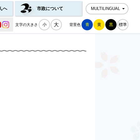
んへ
市政について
MULTILINGUAL
公式SNS一覧
大
小
青
黄
黒
標準
文字の大きさ
背景色