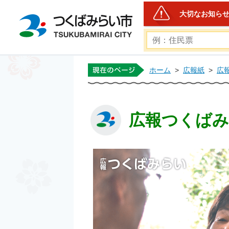
大切なお知ら
つくばみらい市公式ホー
ホーム
>
広報紙
>
広
広報つくばみら