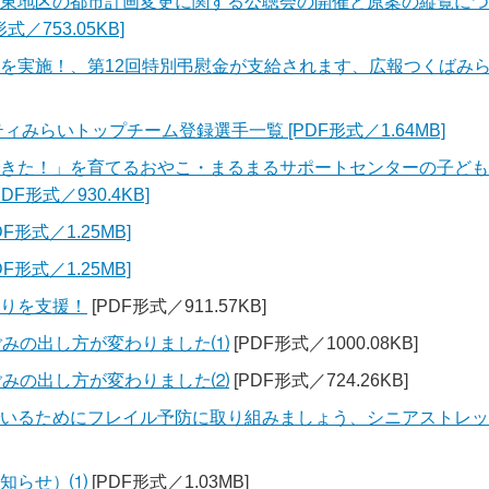
平東地区の都市計画変更に関する公聴会の開催と原案の縦覧につい
／753.05KB]
検を実施！、第12回特別弔慰金が支給されます、広報つくばみ
ィみらいトップチーム登録選手一覧 [PDF形式／1.64MB]
できた！」を育てるおやこ・まるまるサポートセンターの子ど
形式／930.4KB]
DF形式／1.25MB]
DF形式／1.25MB]
守りを支援！
[PDF形式／911.57KB]
ごみの出し方が変わりました⑴
[PDF形式／1000.08KB]
ごみの出し方が変わりました⑵
[PDF形式／724.26KB]
でいるためにフレイル予防に取り組みましょう、シニアストレ
お知らせ）⑴
[PDF形式／1.03MB]