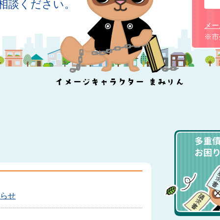
相談ください。
メー
※市
イメー
新着情報
らせ