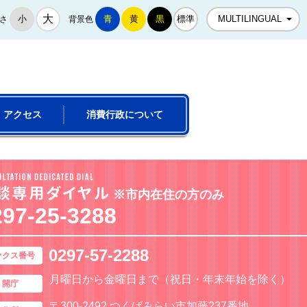
大
小
青
黄
黒
標準
さ
背景色
MULTILINGUAL
アクセス
消費行政について
相談専用ダイヤル
※市内在住の方のみ
297-25-3288
0297-57-2288
ァクス番号
ん
月曜日から金曜日まで（祝日・年末年始を除く）
開庁
〒300-2492 つくばみらい市加藤237番地