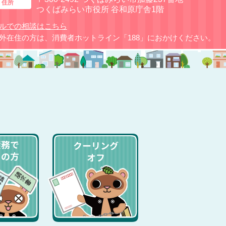
住所
つくばみらい市役所 谷和原庁舎1階
ルでの相談はこちら
外在住の方は、消費者ホットライン「188」におかけください。
ジキャラクター まみりん
多重債務でお困りの方
クーリングオフ