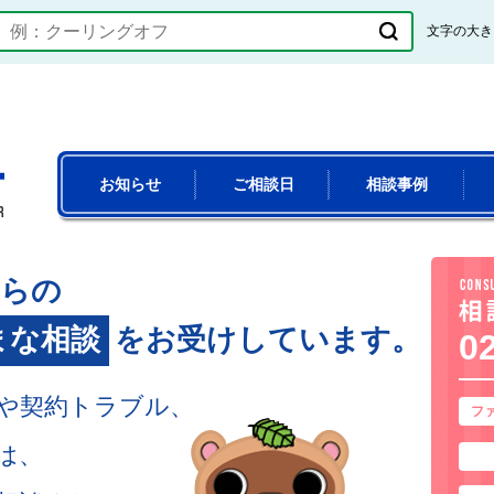
文字の大き
つくばみらい市消費生活センターホームページ
お知らせ
ご相談日
相談事例
からの
まな相談
をお受けしています。
0
や契約トラブル、
フ
まみり
は、