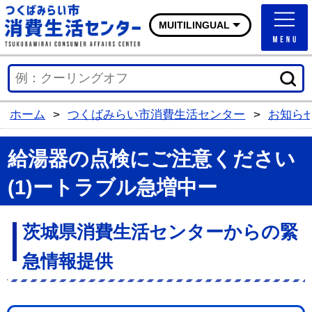
つくばみらい市消費生活
MUITILINGUAL
ホーム
>
つくばみらい市消費生活センター
>
お知ら
給湯器の点検にご注意ください
(1)ートラブル急増中ー
茨城県消費生活センターからの緊
急情報提供