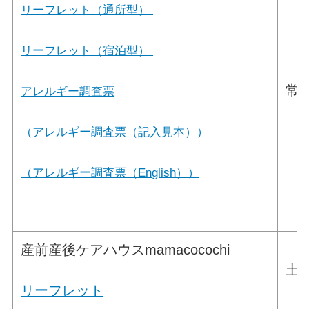
リーフレット（通所型）
リーフレット（宿泊型）
常総
アレルギー調査票
（アレルギー調査票（記入見本））
（アレルギー調査票（English））
産前産後ケアハウスmamacocochi
土浦
リーフレット