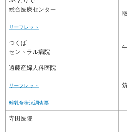
JA とりで
総合医療センター
取手
リーフレット
つくば
牛久
セントラル病院
遠藤産婦人科医院
筑西
リーフレット
離乳食状況調査票
寺田医院