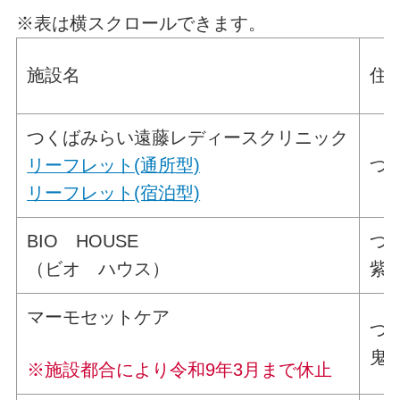
※表は横スクロールできます。
施設名
住
つくばみらい遠藤レディースクリニック
リーフレット(通所型)
つく
リーフレット(宿泊型)
BIO HOUSE
つ
（ビオ ハウス）
紫峰
マーモセットケア
つ
鬼長
※施設都合により令和9年3月まで休止