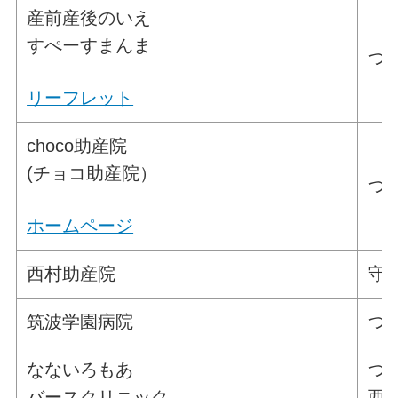
産前産後のいえ
すぺーすまんま
つ
リーフレット
choco助産院
(チョコ助産院）
つ
ホームページ
西村助産院
守
筑波学園病院
つく
なないろもあ
つ
バースクリニック
西大