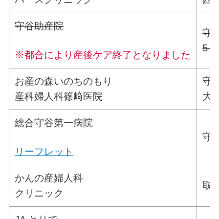
守谷助産院
守
5-2
※都合により産後ケア終了となりました
お産の森いのちのもり
守
産科婦人科篠﨑医院
大柏
総合守谷第一病院
守谷
リーフレット
かんの産婦人科
取手
クリニック