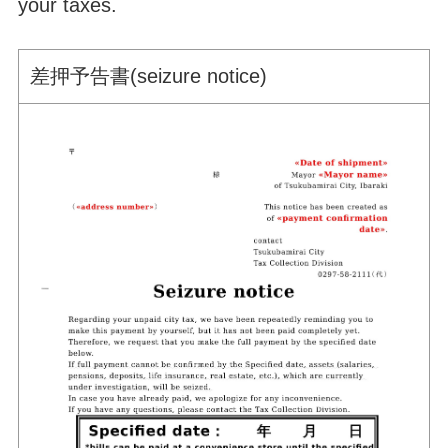
your taxes.
差押予告書(seizure notice)