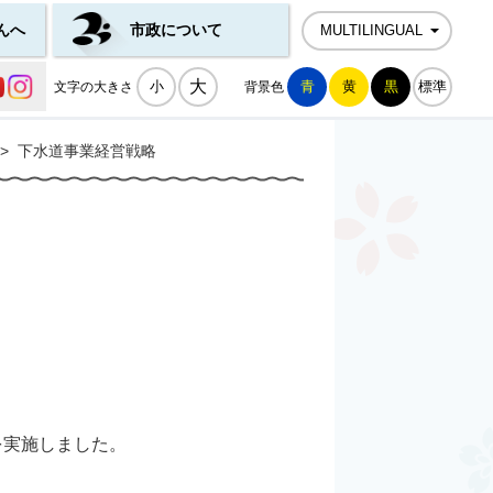
んへ
市政について
MULTILINGUAL
公式SNS一覧
大
小
青
黄
黒
標準
文字の大きさ
背景色
>
下水道事業経営戦略
を実施しました。