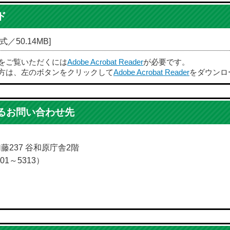
ド
式／50.14MB]
ルをご覧いただくには
Adobe Acrobat Reader
が必要です。
方は、左のボタンをクリックして
Adobe Acrobat Reader
をダウンロ
るお問い合わせ先
加藤237 谷和原庁舎2階
01～5313）