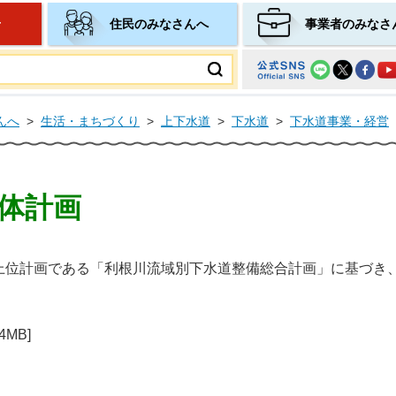
せ
住民のみなさんへ
事業者のみなさ
ムページ
んへ
>
生活・まちづくり
>
上下水道
>
下水道
>
下水道事業・経営
体計画
上位計画である「利根川流域別下水道整備総合計画」に基づき
4MB]