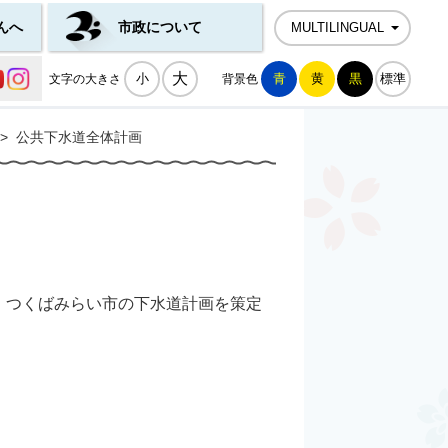
んへ
市政について
MULTILINGUAL
公式SNS一覧
大
小
青
黄
黒
標準
文字の大きさ
背景色
>
公共下水道全体計画
、つくばみらい市の下水道計画を策定