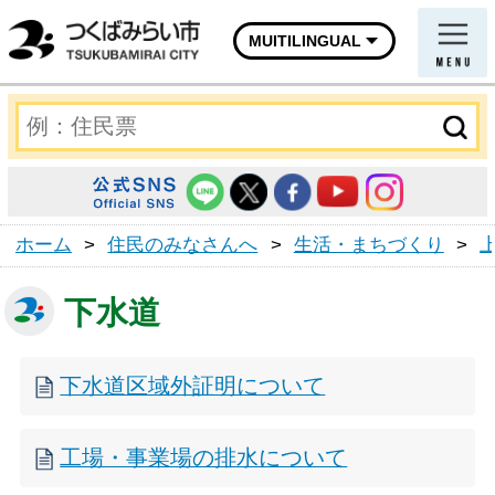
MUITILINGUAL
ホーム
>
住民のみなさんへ
>
生活・まちづくり
>
下水道
下水道区域外証明について
工場・事業場の排水について