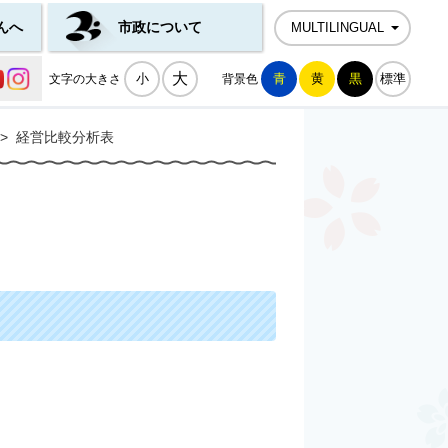
んへ
市政について
MULTILINGUAL
公式SNS一覧
大
小
青
黄
黒
標準
文字の大きさ
背景色
>
経営比較分析表