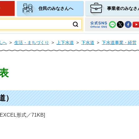
せ
住民のみなさんへ
事業者のみなさ
ムページ
んへ
>
生活・まちづくり
>
上下水道
>
下水道
>
下水道事業・経営
表
道）
[EXCEL形式／71KB]