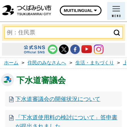
MUITILINGUAL
ホーム
>
住民のみなさんへ
>
生活・まちづくり
>
下水道審議会
下水道審議会の開催状況について
「下水道使用料の検討について」答申書
が提出されました