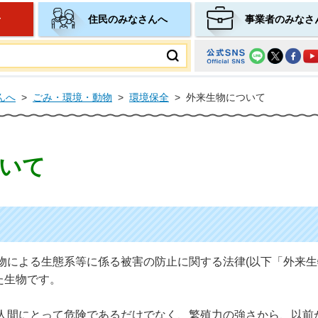
せ
住民のみなさんへ
事業者のみなさ
ムページ
んへ
>
ごみ・環境・動物
>
環境保全
>
外来生物について
いて
物による生態系等に係る被害の防止に関する法律(以下「外来生
た生物です。
人間にとって危険であるだけでなく、繁殖力の強さから、以前