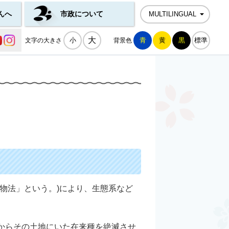
んへ
市政について
MULTILINGUAL
公式SNS一覧
大
小
青
黄
黒
標準
文字の大きさ
背景色
物法」という。)により、生態系など
からその土地にいた在来種を絶滅させ