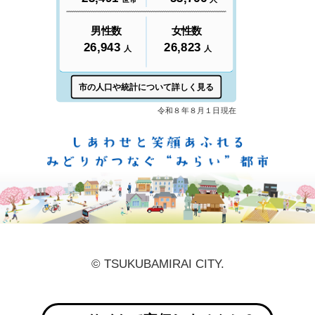
しあ
© TSUKUBAMIRAI CITY.