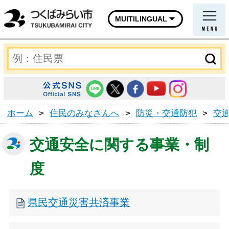
MUITILINGUAL
ホーム
>
住民のみなさんへ
>
防災・交通防犯
>
交
交通安全に関する事業・制
度
県民交通災害共済事業