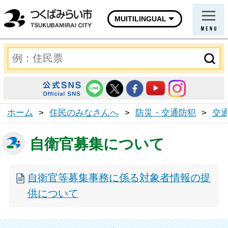
MUITILINGUAL
ホーム
>
住民のみなさんへ
>
防災・交通防犯
>
交
自衛官募集について
自衛官等募集事務に係る対象者情報の提
供について