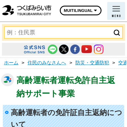
MUITILINGUAL
ホーム
>
住民のみなさんへ
>
防災・交通防犯
>
交
高齢運転者運転免許自主返
納サポート事業
高齢運転者の免許証自主返納につ
いて