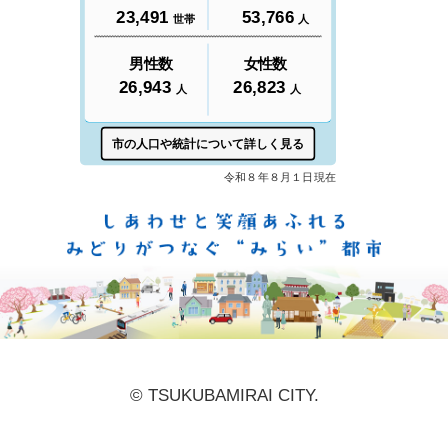
しあ
© TSUKUBAMIRAI CITY.