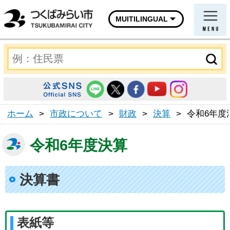
MUITILINGUAL
ホーム
>
市政について
>
財政
>
決算
>
令和6年度
令和6年度決算
決算書
表紙等