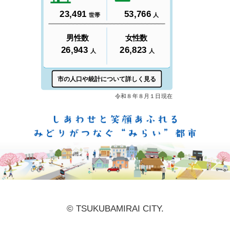
しあ
© TSUKUBAMIRAI CITY.