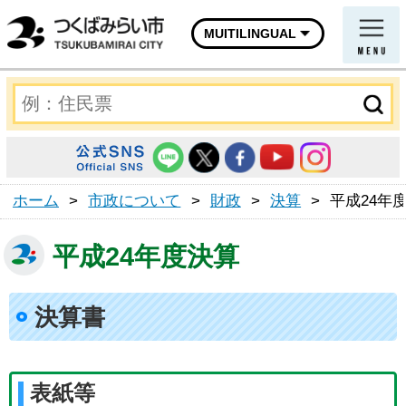
MUITILINGUAL
ホーム
>
市政について
>
財政
>
決算
>
平成24年
平成24年度決算
決算書
表紙等