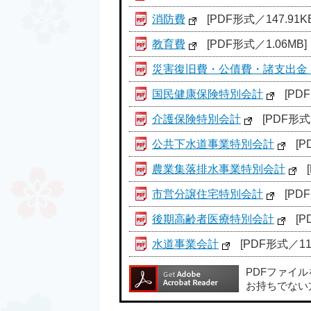
消防費
[PDF形式／147.91KB
教育費
[PDF形式／1.06MB]
災害復旧費・公債費・諸支出金
国民健康保険特別会計
[PDF
介護保険特別会計
[PDF形式／
公共下水道事業特別会計
[P
農業集落排水事業特別会計
市営分譲住宅特別会計
[PDF
後期高齢者医療特別会計
[P
水道事業会計
[PDF形式／110
PDFファイ
お持ちでない