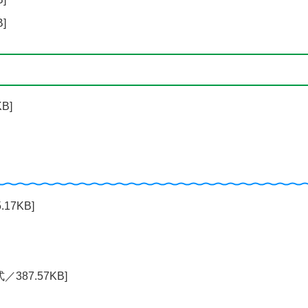
]
B]
17KB]
／387.57KB]