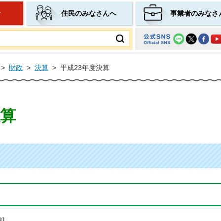
せ
住民のみなさんへ
事業者のみなさ
ムページ
>
財政
>
決算
>
平成23年度決算
決算
]