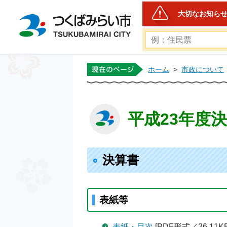
大切なお知ら
つくばみらい市公式ホー
ホーム
>
市政について
平成23年度
決算書
表紙等
表紙・目次
[PDF形式／26.11KB