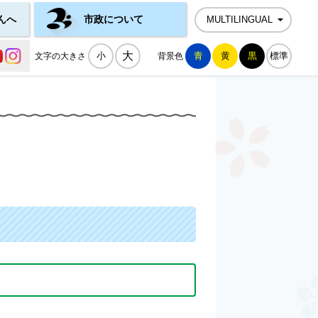
んへ
市政について
MULTILINGUAL
公式SNS一覧
大
小
青
黄
黒
標準
文字の大きさ
背景色