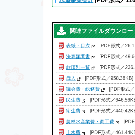
水道事業会計
[PDF形式／110
関連ファイルダウンロー
表紙・目次
[PDF形式／26.1
決算額調書
[PDF形式／49.6
款項別一覧
[PDF形式／236.
歳入
[PDF形式／958.38KB]
議会費・総務費
[PDF形式／7
民生費
[PDF形式／646.56KB
衛生費
[PDF形式／440.42KB
農林水産業費・商工費
[PDF
土木費
[PDF形式／461.44KB