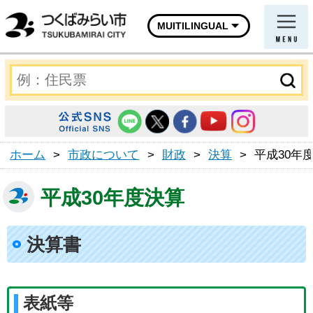
MUITILINGUAL
ホーム
>
市政について
>
財政
>
決算
>
平成30年
平成30年度決算
決算書
表紙等