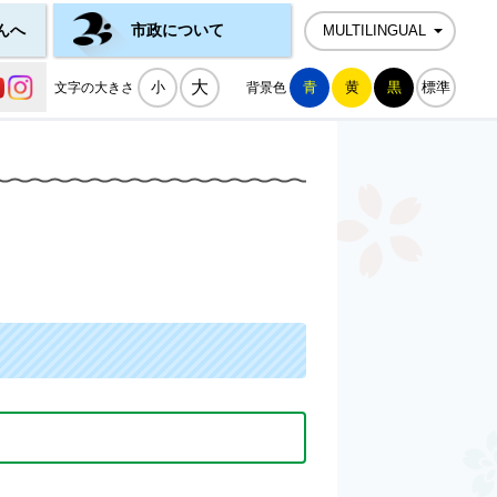
んへ
市政について
MULTILINGUAL
公式SNS一覧
大
小
青
黄
黒
標準
文字の大きさ
背景色