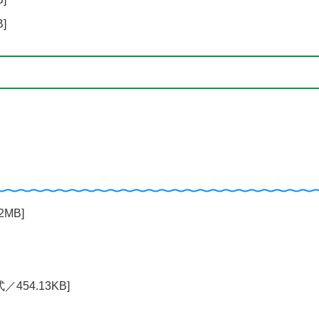
]
2MB]
／454.13KB]