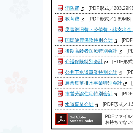
消防費
[PDF形式／203.29KB
教育費
[PDF形式／1.69MB]
災害復旧費・公債費・諸支出金
国民健康保険特別会計
[PDF
後期高齢者医療特別会計
[P
介護保険特別会計
[PDF形式／
公共下水道事業特別会計
[P
農業集落排水事業特別会計
市営分譲住宅特別会計
[PDF
水道事業会計
[PDF形式／1.5
PDFファイ
お持ちでない