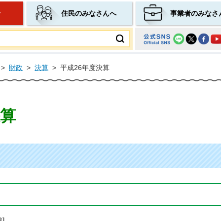
せ
住民のみなさんへ
事業者のみなさ
ムページ
>
財政
>
決算
>
平成26年度決算
決算
]