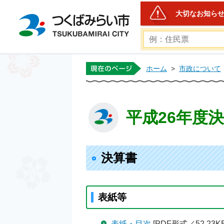
大切なお知ら
つくばみらい市公式ホー
ホーム
>
市政について
平成26年度
決算書
表紙等
表紙・目次
[PDF形式／52.23KB