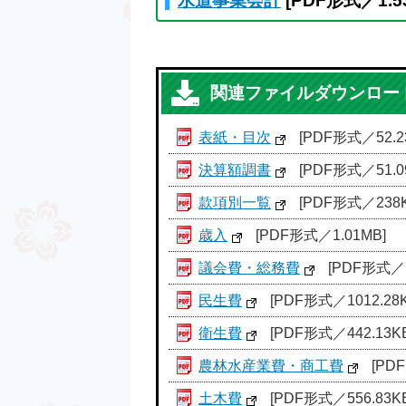
水道事業会計
[PDF形式／1.5
関連ファイルダウンロー
表紙・目次
[PDF形式／52.2
決算額調書
[PDF形式／51.0
款項別一覧
[PDF形式／238K
歳入
[PDF形式／1.01MB]
議会費・総務費
[PDF形式／1
民生費
[PDF形式／1012.28K
衛生費
[PDF形式／442.13KB
農林水産業費・商工費
[PDF
土木費
[PDF形式／556.83KB