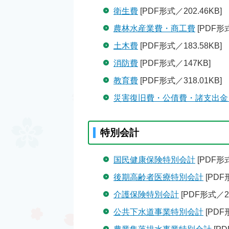
衛生費
[PDF形式／202.46KB]
農林水産業費・商工費
[PDF形式
土木費
[PDF形式／183.58KB]
消防費
[PDF形式／147KB]
教育費
[PDF形式／318.01KB]
災害復旧費・公債費・諸支出金
特別会計
国民健康保険特別会計
[PDF形式
後期高齢者医療特別会計
[PDF
介護保険特別会計
[PDF形式／2.
公共下水道事業特別会計
[PDF