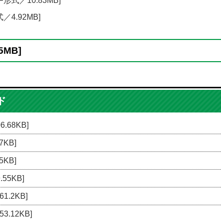
F形式／10.83MB]
／4.92MB]
5MB]
ド
.68KB]
7KB]
5KB]
55KB]
1.2KB]
3.12KB]