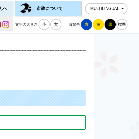
んへ
市政について
MULTILINGUAL
公式SNS一覧
大
小
青
黄
黒
標準
文字の大きさ
背景色