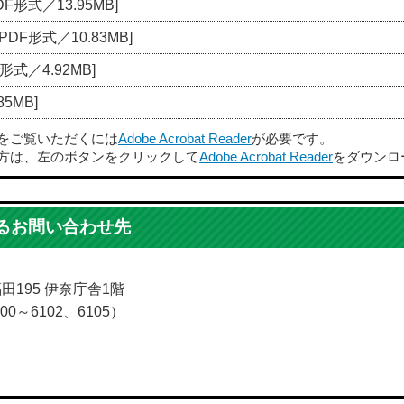
DF形式／13.95MB]
[PDF形式／10.83MB]
F形式／4.92MB]
5MB]
ルをご覧いただくには
Adobe Acrobat Reader
が必要です。
方は、左のボタンをクリックして
Adobe Acrobat Reader
をダウンロ
るお問い合わせ先
福田195 伊奈庁舎1階
00～6102、6105）