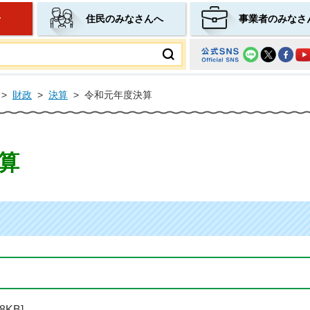
せ
住民のみなさんへ
事業者のみなさ
ムページ
>
財政
>
決算
>
令和元年度決算
算
8KB]