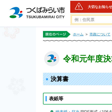
大切なお知ら
つくばみらい市公式ホー
ホーム
>
市政について
令和元年度決
決算書
表紙等
総表紙・目次
[PDF形式／106.6