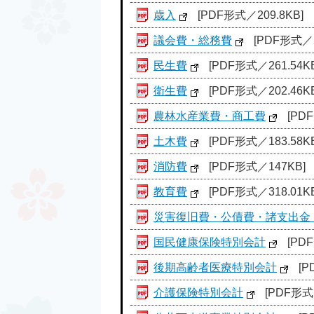
歳入
[PDF形式／209.8KB]
議会費・総務費
[PDF形式／2
民生費
[PDF形式／261.54KB
衛生費
[PDF形式／202.46KB
農林水産業費・商工費
[PDF
土木費
[PDF形式／183.58KB
消防費
[PDF形式／147KB]
教育費
[PDF形式／318.01KB
災害復旧費・公債費・諸支出金
国民健康保険特別会計
[PD
後期高齢者医療特別会計
[P
介護保険特別会計
[PDF形式／