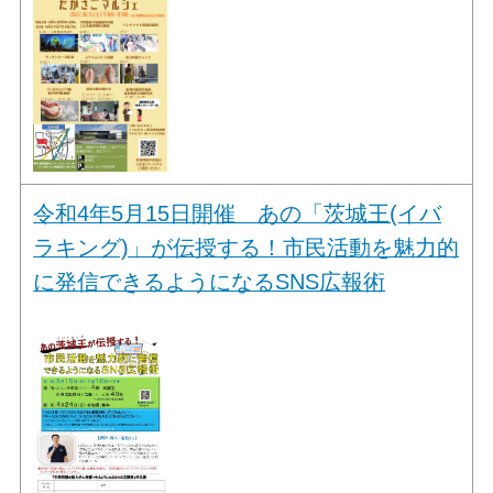
令和4年5月15日開催 あの「茨城王(イバ
ラキング)」が伝授する！市民活動を魅力的
に発信できるようになるSNS広報術