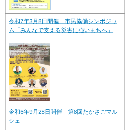
令和7年3月8日開催 市民協働シンポジウ
ム「みんなで支える災害に強いまちへ」
令和6年9月28日開催 第8回たかさごマル
シェ