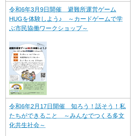
令和6年3月9日開催 避難所運営ゲーム
HUGを体験しよう♪ ～カードゲームで学
ぶ市民協働ワークショップ～
令和6年2月17日開催 知ろう！話そう！私
たちができること ～みんなでつくる多文
化共生社会～