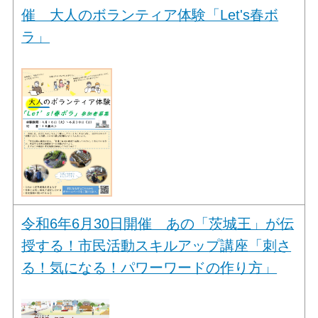
催 大人のボランティア体験「Let's春ボ
ラ」
令和6年6月30日開催 あの「茨城王」が伝
授する！市民活動スキルアップ講座「刺さ
る！気になる！パワーワードの作り方」