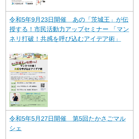
令和5年9月23日開催 あの「茨城王」が伝
授する！市民活動力アップセミナー 「マン
ネリ打破！共感を呼び込むアイデア術」
令和5年5月27日開催 第5回たかさごマル
シェ